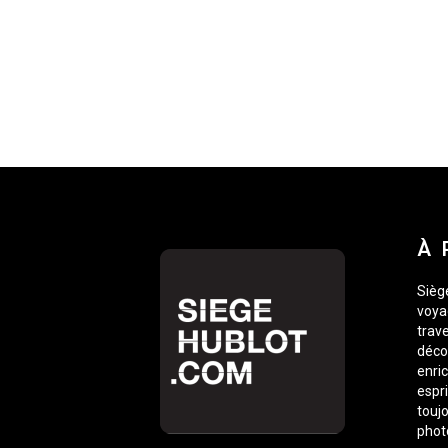
À 
Siège
voyag
trave
déco
enric
espr
toujo
phot