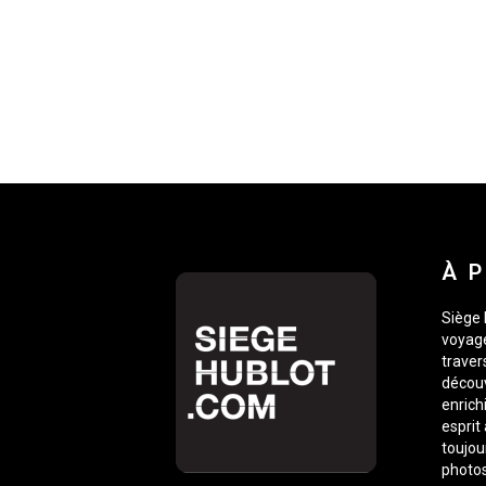
À 
Siège 
voyage
traver
découv
enrich
esprit
toujou
photos