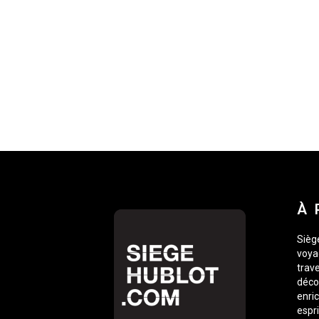
À 
Siège
voyag
trave
déco
enric
espr