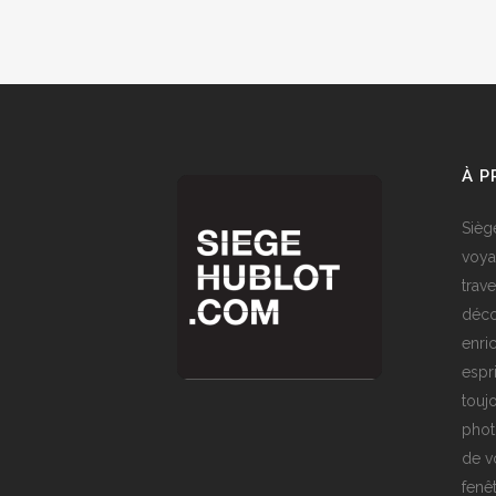
À 
Sièg
voya
trave
déco
enri
espr
toujo
phot
de v
fenê