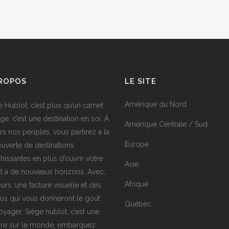
PROPOS
LE SITE
Amérique du Nord
e Hublot, c’est plus qu’un carnet
ge, c’est une destination en soi. À
Amérique Centrale / Sud
rs nos périples, vous partirez à la
Europe
uverte de destinations
chissantes en plus d’ouvrir votre
Asie
it à de nouveaux horizons. Avec,
Afrique
urs, une facture visuelle et des
os qui vous donneront le goût
Québec
oyager. Siège hublot, c’est une
tre sur le monde, embarquez