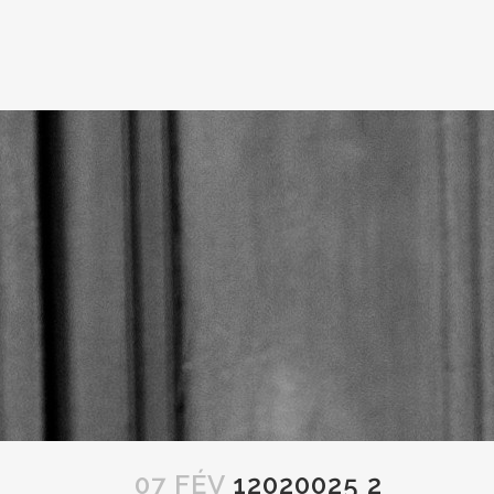
07 FÉV
12020025 2