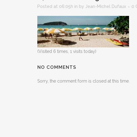
Posted at 06:05h
in
by
Jean-Michel Dufaux
0 
(Visited 6 times, 1 visits today)
NO COMMENTS
Sorry, the comment form is closed at this time.