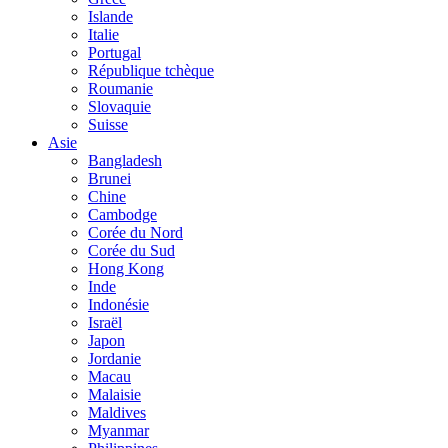
Islande
Italie
Portugal
République tchèque
Roumanie
Slovaquie
Suisse
Asie
Bangladesh
Brunei
Chine
Cambodge
Corée du Nord
Corée du Sud
Hong Kong
Inde
Indonésie
Israël
Japon
Jordanie
Macau
Malaisie
Maldives
Myanmar