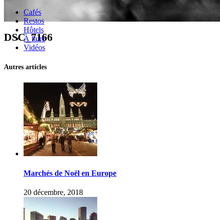
Cafés
Restos
Hôtels
DSC_7166
À faire
Vidéos
Autres articles
Marchés de Noël en Europe
20 décembre, 2018