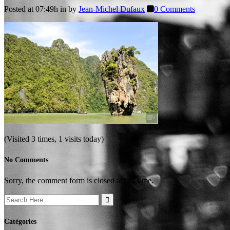
Posted at 07:49h
in
by
Jean-Michel Dufaux
0 Comments
(Visited 3 times, 1 visits today)
No Comments
Sorry, the comment form is closed at this time.
Search
for:
Catégories