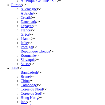
Amérique Centrale / Sud
Europe
Allemagne
Autriche
Croatie
Danemark
Espagne
France
Grèce
Islande
Italie
Portugal
République tchèque
Roumanie
Slovaquie
Suisse
Asie
Bangladesh
Brunei
Chine
Cambodge
Corée du Nord
Corée du Sud
Hong Kong
Inde