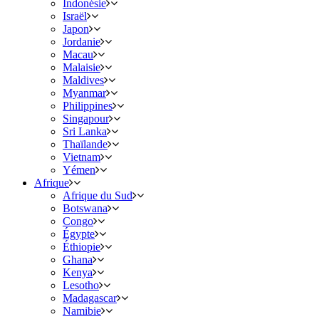
Indonésie
Israël
Japon
Jordanie
Macau
Malaisie
Maldives
Myanmar
Philippines
Singapour
Sri Lanka
Thaïlande
Vietnam
Yémen
Afrique
Afrique du Sud
Botswana
Congo
Égypte
Éthiopie
Ghana
Kenya
Lesotho
Madagascar
Namibie