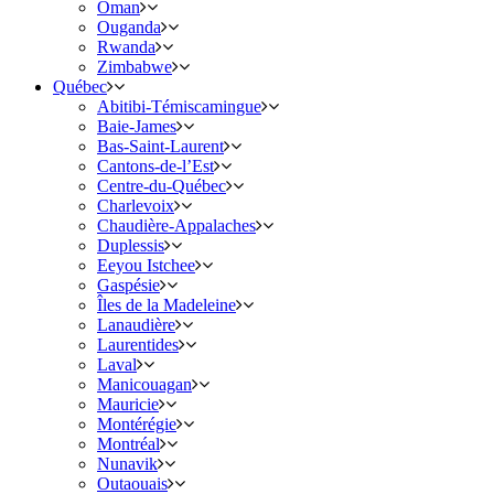
Oman
Ouganda
Rwanda
Zimbabwe
Québec
Abitibi-Témiscamingue
Baie-James
Bas-Saint-Laurent
Cantons-de-l’Est
Centre-du-Québec
Charlevoix
Chaudière-Appalaches
Duplessis
Eeyou Istchee
Gaspésie
Îles de la Madeleine
Lanaudière
Laurentides
Laval
Manicouagan
Mauricie
Montérégie
Montréal
Nunavik
Outaouais