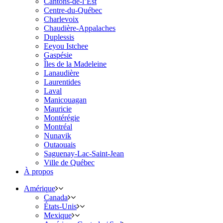
Cantons-de-l’Est
Centre-du-Québec
Charlevoix
Chaudière-Appalaches
Duplessis
Eeyou Istchee
Gaspésie
Îles de la Madeleine
Lanaudière
Laurentides
Laval
Manicouagan
Mauricie
Montérégie
Montréal
Nunavik
Outaouais
Saguenay-Lac-Saint-Jean
Ville de Québec
À propos
Amérique
Canada
États-Unis
Mexique