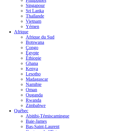
Philippines
Singapour
Sri Lanka
Thaïlande
Vietnam
Yémen
Afrique
Afrique du Sud
Botswana
Congo
Égypte
Éthiopie
Ghana
Kenya
Lesotho
Madagascar
Namibie
Oman
Ouganda
Rwanda
Zimbabwe
Québec
Abitibi-Témiscamingue
Baie-James
Bas-Saint-Laurent