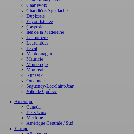
Charlevoix
Chaudière-Appalaches
Duplessis
Eeyou Istchee
Gaspésie
Îles de la Madeleine
Lanaudière
Laurentides
Laval
Manicouagan
Mauricie
Montérégie
Montréal
Nunavik
Outaouais
Saguenay-Lac-Saint-Jean
Ville de Québec
Amérique
Canada
États-Unis
Mexique
Amérique Centrale / Sud
Europe
Allemagne