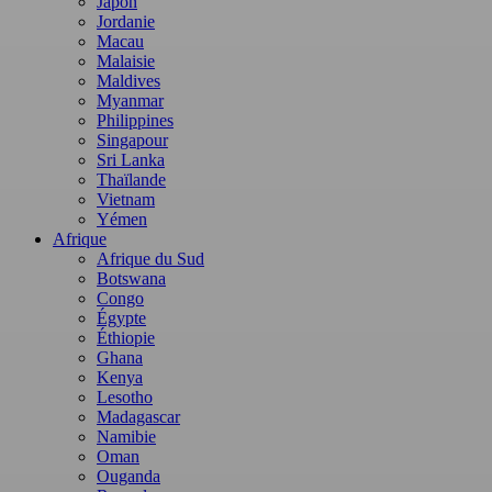
Japon
Jordanie
Macau
Malaisie
Maldives
Myanmar
Philippines
Singapour
Sri Lanka
Thaïlande
Vietnam
Yémen
Afrique
Afrique du Sud
Botswana
Congo
Égypte
Éthiopie
Ghana
Kenya
Lesotho
Madagascar
Namibie
Oman
Ouganda