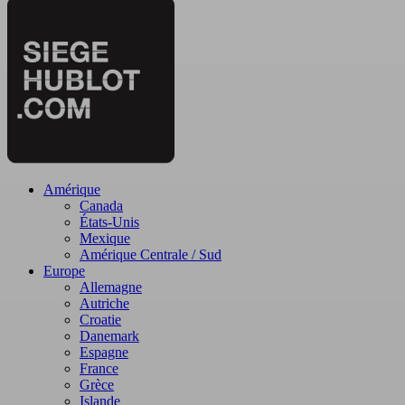
Amérique
Canada
États-Unis
Mexique
Amérique Centrale / Sud
Europe
Allemagne
Autriche
Croatie
Danemark
Espagne
France
Grèce
Islande