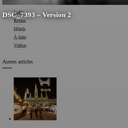
Cafés
DSC_7393 – Version 2
Restos
Hôtels
À faire
Vidéos
Autres articles