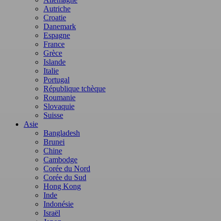
Autriche
Croatie
Danemark
Espagne
France
Grèce
Islande
Italie
Portugal
République tchèque
Roumanie
Slovaquie
Suisse
Asie
Bangladesh
Brunei
Chine
Cambodge
Corée du Nord
Corée du Sud
Hong Kong
Inde
Indonésie
Israël