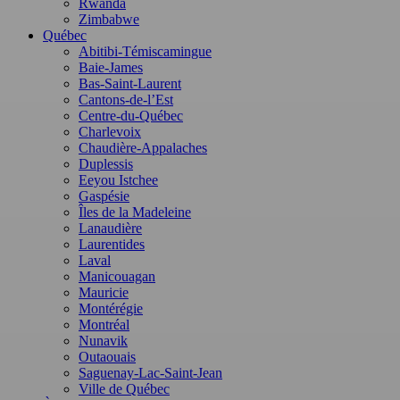
Rwanda
Zimbabwe
Québec
Abitibi-Témiscamingue
Baie-James
Bas-Saint-Laurent
Cantons-de-l’Est
Centre-du-Québec
Charlevoix
Chaudière-Appalaches
Duplessis
Eeyou Istchee
Gaspésie
Îles de la Madeleine
Lanaudière
Laurentides
Laval
Manicouagan
Mauricie
Montérégie
Montréal
Nunavik
Outaouais
Saguenay-Lac-Saint-Jean
Ville de Québec