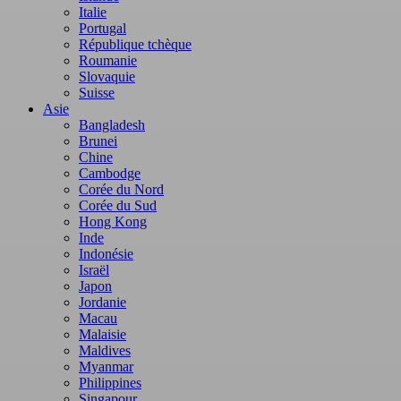
Italie
Portugal
République tchèque
Roumanie
Slovaquie
Suisse
Asie
Bangladesh
Brunei
Chine
Cambodge
Corée du Nord
Corée du Sud
Hong Kong
Inde
Indonésie
Israël
Japon
Jordanie
Macau
Malaisie
Maldives
Myanmar
Philippines
Singapour