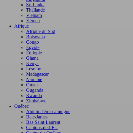
Sri Lanka
Thaïlande
Vietnam
Yémen
Afrique
Afrique du Sud
Botswana
Congo
Égypte
Éthiopie
Ghana
Kenya
Lesotho
Madagascar
Namibie
Oman
Ouganda
Rwanda
Zimbabwe
Québec
Abitibi-Témiscamingue
Baie-James
Bas-Saint-Laurent
Cantons-de-l’Est
Centre-du-Québec