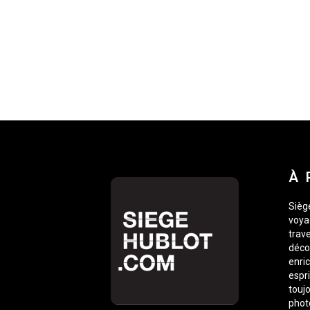
À 
Siège
voyag
trave
déco
enric
espr
toujo
phot