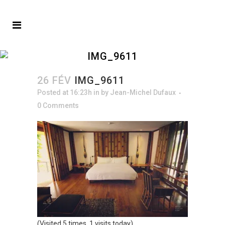
IMG_9611
26 FÉV
IMG_9611
Posted at 16:23h
in
by
Jean-Michel Dufaux
0 Comments
(Visited 5 times, 1 visits today)