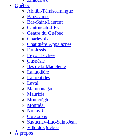
Québec
Abitibi-Témiscamingue
Baie-James
Bas-Saint-Laurent
Cantons-de-l’Est
Centre-du-Québec
Charlevoix
Chaudière-Appalaches
Duplessis
Eeyou Istchee
Gaspésie
Îles de la Madeleine
Lanaudière
Laurentides
Laval
Manicouagan
Mauricie
Montérégie
Montréal
Nunavik
Outaouais
Saguenay-Lac-Saint-Jean
Ville de Québec
À propos