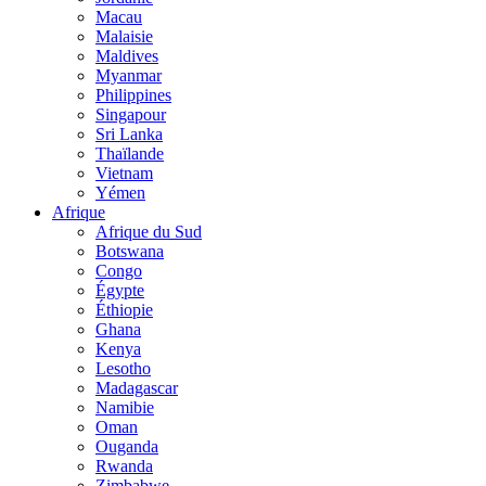
Macau
Malaisie
Maldives
Myanmar
Philippines
Singapour
Sri Lanka
Thaïlande
Vietnam
Yémen
Afrique
Afrique du Sud
Botswana
Congo
Égypte
Éthiopie
Ghana
Kenya
Lesotho
Madagascar
Namibie
Oman
Ouganda
Rwanda
Zimbabwe