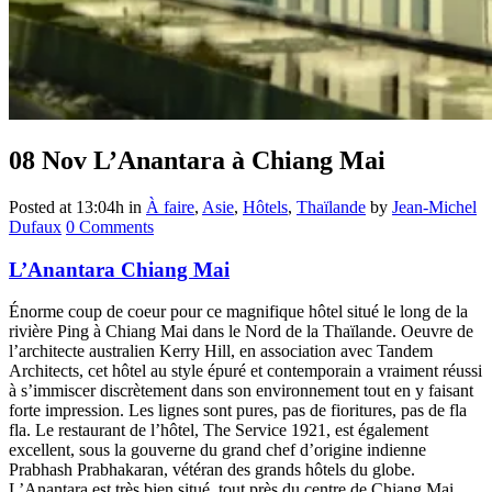
08 Nov
L’Anantara à Chiang Mai
Posted at 13:04h
in
À faire
,
Asie
,
Hôtels
,
Thaïlande
by
Jean-Michel
Dufaux
0 Comments
L’Anantara Chiang Mai
Énorme coup de coeur pour ce magnifique hôtel situé le long de la
rivière Ping à Chiang Mai dans le Nord de la Thaïlande. Oeuvre de
l’architecte australien Kerry Hill, en association avec Tandem
Architects, cet hôtel au style épuré et contemporain a vraiment réussi
à s’immiscer discrètement dans son environnement tout en y faisant
forte impression. Les lignes sont pures, pas de fioritures, pas de fla
fla. Le restaurant de l’hôtel, The Service 1921, est également
excellent, sous la gouverne du grand chef d’origine indienne
Prabhash Prabhakaran, vétéran des grands hôtels du globe.
L’Anantara est très bien situé, tout près du centre de Chiang Mai,