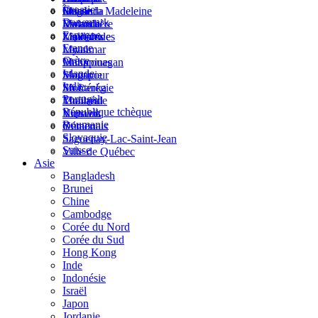
Croatie
Suisse
Macau
Ouganda
Îles de la Madeleine
Danemark
Malaisie
Rwanda
Lanaudière
Espagne
Maldives
Zimbabwe
Laurentides
France
Myanmar
Laval
Grèce
Philippines
Manicouagan
Islande
Singapour
Mauricie
Italie
Sri Lanka
Montérégie
Portugal
Thaïlande
Montréal
République tchèque
Vietnam
Nunavik
Roumanie
Yémen
Outaouais
Slovaquie
Saguenay-Lac-Saint-Jean
Suisse
Ville de Québec
Asie
Bangladesh
Brunei
Chine
Cambodge
Corée du Nord
Corée du Sud
Hong Kong
Inde
Indonésie
Israël
Japon
Jordanie