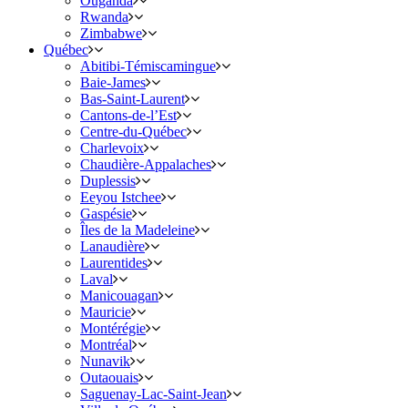
Ouganda
Rwanda
Zimbabwe
Québec
Abitibi-Témiscamingue
Baie-James
Bas-Saint-Laurent
Cantons-de-l’Est
Centre-du-Québec
Charlevoix
Chaudière-Appalaches
Duplessis
Eeyou Istchee
Gaspésie
Îles de la Madeleine
Lanaudière
Laurentides
Laval
Manicouagan
Mauricie
Montérégie
Montréal
Nunavik
Outaouais
Saguenay-Lac-Saint-Jean