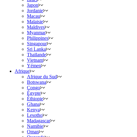
Japon
Jordanie
Macau
Malaisie
Maldives
Myanmar
Philippines
Singapour
Sri Lanka
Thaïlande
Vietnam
Yémen
Afrique
Afrique du Sud
Botswana
Congo
Égypte
Éthiopie
Ghana
Kenya
Lesotho
Madagascar
Namibie
Oman