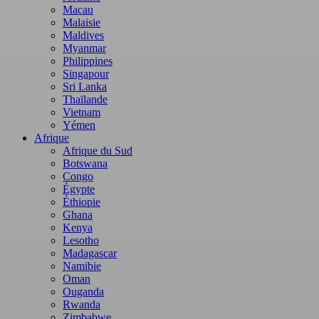
Macau
Malaisie
Maldives
Myanmar
Philippines
Singapour
Sri Lanka
Thaïlande
Vietnam
Yémen
Afrique
Afrique du Sud
Botswana
Congo
Égypte
Éthiopie
Ghana
Kenya
Lesotho
Madagascar
Namibie
Oman
Ouganda
Rwanda
Zimbabwe