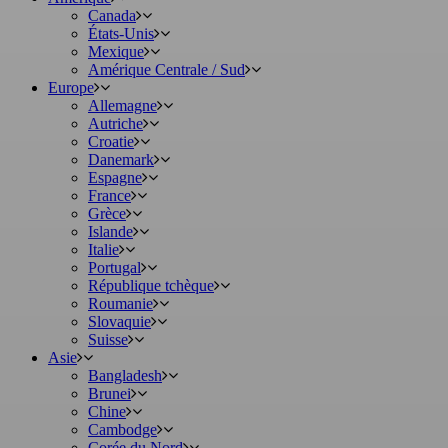
Canada
États-Unis
Mexique
Amérique Centrale / Sud
Europe
Allemagne
Autriche
Croatie
Danemark
Espagne
France
Grèce
Islande
Italie
Portugal
République tchèque
Roumanie
Slovaquie
Suisse
Asie
Bangladesh
Brunei
Chine
Cambodge
Corée du Nord