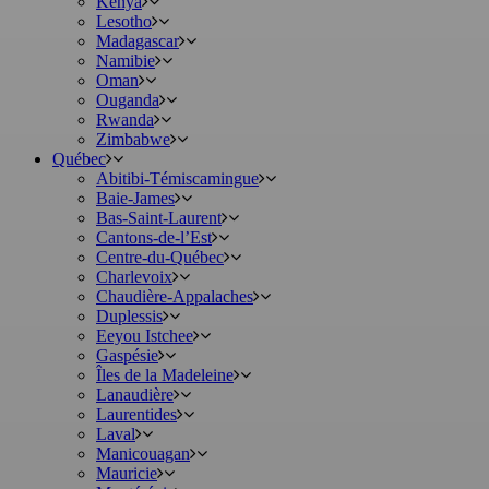
Kenya
Lesotho
Madagascar
Namibie
Oman
Ouganda
Rwanda
Zimbabwe
Québec
Abitibi-Témiscamingue
Baie-James
Bas-Saint-Laurent
Cantons-de-l’Est
Centre-du-Québec
Charlevoix
Chaudière-Appalaches
Duplessis
Eeyou Istchee
Gaspésie
Îles de la Madeleine
Lanaudière
Laurentides
Laval
Manicouagan
Mauricie