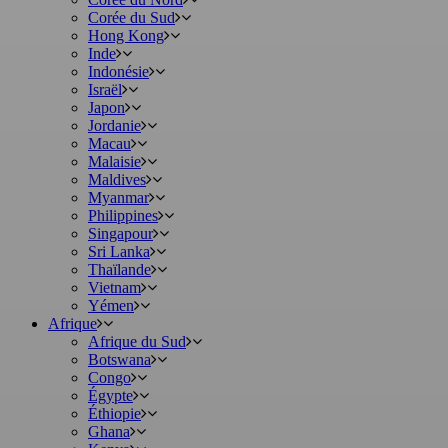
Corée du Sud
Hong Kong
Inde
Indonésie
Israël
Japon
Jordanie
Macau
Malaisie
Maldives
Myanmar
Philippines
Singapour
Sri Lanka
Thaïlande
Vietnam
Yémen
Afrique
Afrique du Sud
Botswana
Congo
Égypte
Éthiopie
Ghana