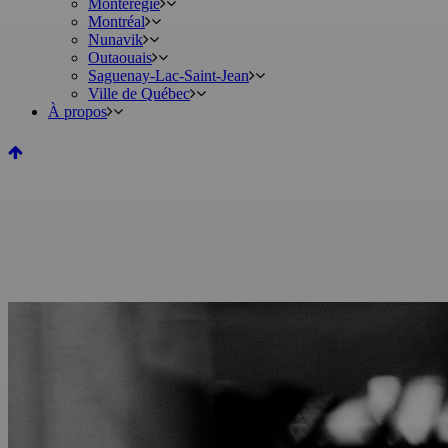
Montérégie
Montréal
Nunavik
Outaouais
Saguenay-Lac-Saint-Jean
Ville de Québec
À propos