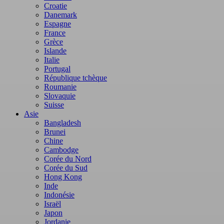
Croatie
Danemark
Espagne
France
Grèce
Islande
Italie
Portugal
République tchèque
Roumanie
Slovaquie
Suisse
Asie
Bangladesh
Brunei
Chine
Cambodge
Corée du Nord
Corée du Sud
Hong Kong
Inde
Indonésie
Israël
Japon
Jordanie