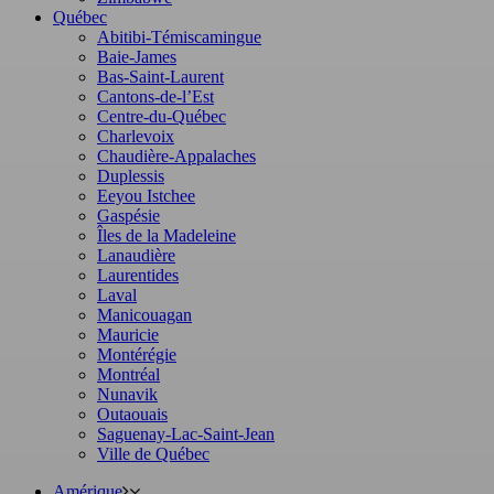
Québec
Abitibi-Témiscamingue
Baie-James
Bas-Saint-Laurent
Cantons-de-l’Est
Centre-du-Québec
Charlevoix
Chaudière-Appalaches
Duplessis
Eeyou Istchee
Gaspésie
Îles de la Madeleine
Lanaudière
Laurentides
Laval
Manicouagan
Mauricie
Montérégie
Montréal
Nunavik
Outaouais
Saguenay-Lac-Saint-Jean
Ville de Québec
Amérique