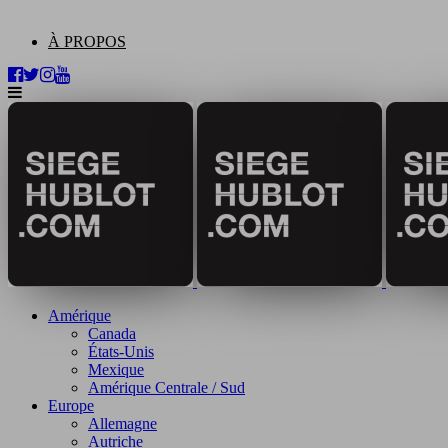
À PROPOS
Amérique
Canada
États-Unis
Mexique
Amérique Centrale / Sud
Europe
Allemagne
Autriche