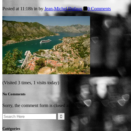
Posted at 11:18h
in
by
Jean-Michel Dufaux
0 Comments
(Visited 3 times, 1 visits today)
No Comments
Sorry, the comment form is closed at this time.
Search
for:
Catégories