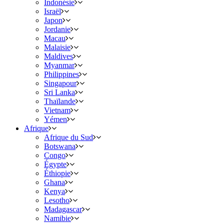
Indonésie
Israël
Japon
Jordanie
Macau
Malaisie
Maldives
Myanmar
Philippines
Singapour
Sri Lanka
Thaïlande
Vietnam
Yémen
Afrique
Afrique du Sud
Botswana
Congo
Égypte
Éthiopie
Ghana
Kenya
Lesotho
Madagascar
Namibie