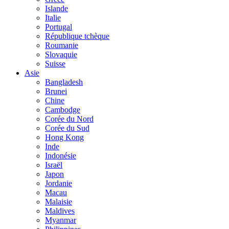
Islande
Italie
Portugal
République tchèque
Roumanie
Slovaquie
Suisse
Asie
Bangladesh
Brunei
Chine
Cambodge
Corée du Nord
Corée du Sud
Hong Kong
Inde
Indonésie
Israël
Japon
Jordanie
Macau
Malaisie
Maldives
Myanmar