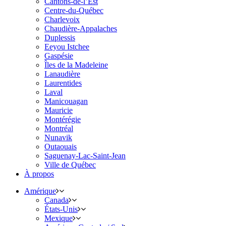
Cantons-de-l’Est
Centre-du-Québec
Charlevoix
Chaudière-Appalaches
Duplessis
Eeyou Istchee
Gaspésie
Îles de la Madeleine
Lanaudière
Laurentides
Laval
Manicouagan
Mauricie
Montérégie
Montréal
Nunavik
Outaouais
Saguenay-Lac-Saint-Jean
Ville de Québec
À propos
Amérique
Canada
États-Unis
Mexique