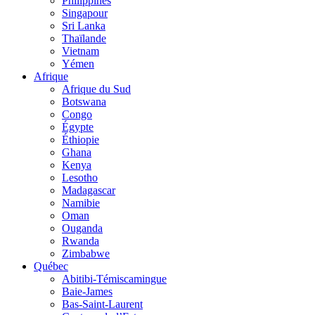
Philippines
Singapour
Sri Lanka
Thaïlande
Vietnam
Yémen
Afrique
Afrique du Sud
Botswana
Congo
Égypte
Éthiopie
Ghana
Kenya
Lesotho
Madagascar
Namibie
Oman
Ouganda
Rwanda
Zimbabwe
Québec
Abitibi-Témiscamingue
Baie-James
Bas-Saint-Laurent