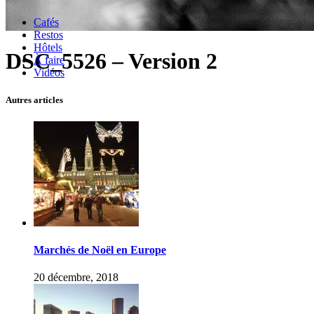
Cafés
Restos
Hôtels
DSC_5526 – Version 2
À faire
Vidéos
Autres articles
Marchés de Noël en Europe
20 décembre, 2018