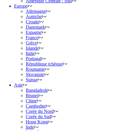
Amérique Centrale / Sud
Europe
Allemagne
Autriche
Croatie
Danemark
Espagne
France
Grèce
Islande
Italie
Portugal
République tchèque
Roumanie
Slovaquie
Suisse
Asie
Bangladesh
Brunei
Chine
Cambodge
Corée du Nord
Corée du Sud
Hong Kong
Inde