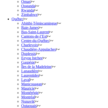
Oman
Ouganda
Rwanda
Zimbabwe
Québec
Abitibi-Témiscamingue
Baie-James
Bas-Saint-Laurent
Cantons-de-l’Est
Centre-du-Québec
Charlevoix
Chaudière-Appalaches
Duplessis
Eeyou Istchee
Gaspésie
Îles de la Madeleine
Lanaudière
Laurentides
Laval
Manicouagan
Mauricie
Montérégie
Montréal
Nunavik
Outaouais