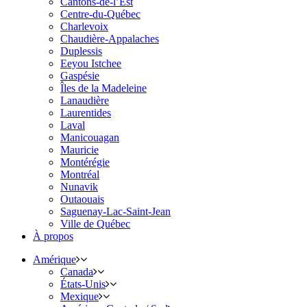
Cantons-de-l’Est
Centre-du-Québec
Charlevoix
Chaudière-Appalaches
Duplessis
Eeyou Istchee
Gaspésie
Îles de la Madeleine
Lanaudière
Laurentides
Laval
Manicouagan
Mauricie
Montérégie
Montréal
Nunavik
Outaouais
Saguenay-Lac-Saint-Jean
Ville de Québec
À propos
Amérique
Canada
États-Unis
Mexique