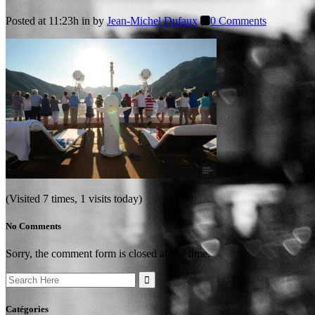
Posted at 11:23h
in
by
Jean-Michel Dufaux
0 Comments
(Visited 7 times, 1 visits today)
No Comments
Sorry, the comment form is closed at this time.
Search
for:
Catégories