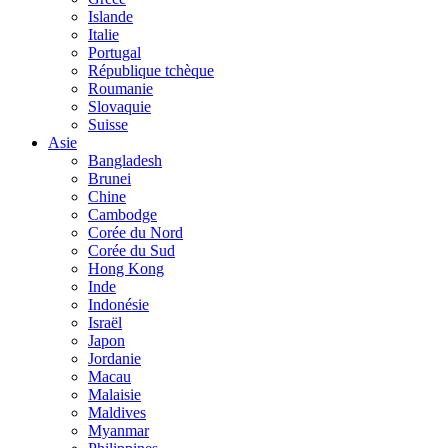
Islande
Italie
Portugal
République tchèque
Roumanie
Slovaquie
Suisse
Asie
Bangladesh
Brunei
Chine
Cambodge
Corée du Nord
Corée du Sud
Hong Kong
Inde
Indonésie
Israël
Japon
Jordanie
Macau
Malaisie
Maldives
Myanmar