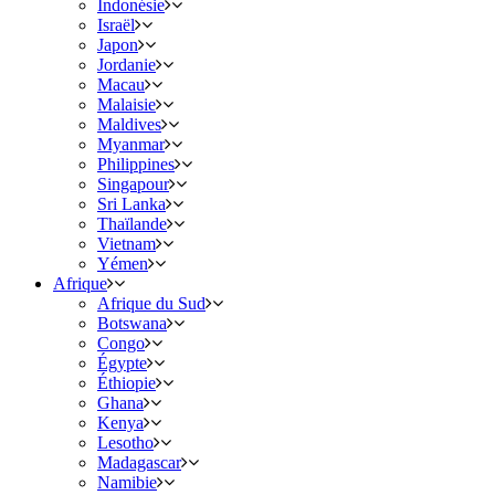
Indonésie
Israël
Japon
Jordanie
Macau
Malaisie
Maldives
Myanmar
Philippines
Singapour
Sri Lanka
Thaïlande
Vietnam
Yémen
Afrique
Afrique du Sud
Botswana
Congo
Égypte
Éthiopie
Ghana
Kenya
Lesotho
Madagascar
Namibie