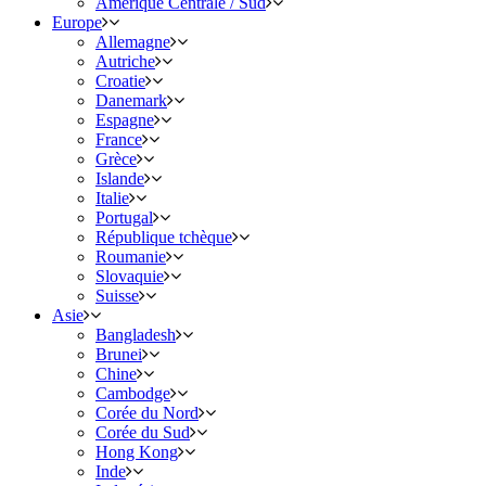
Amérique Centrale / Sud
Europe
Allemagne
Autriche
Croatie
Danemark
Espagne
France
Grèce
Islande
Italie
Portugal
République tchèque
Roumanie
Slovaquie
Suisse
Asie
Bangladesh
Brunei
Chine
Cambodge
Corée du Nord
Corée du Sud
Hong Kong
Inde