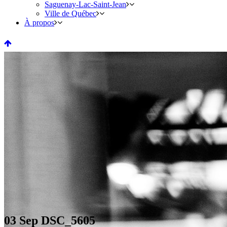
Saguenay-Lac-Saint-Jean
Ville de Québec
À propos
03 Sep
DSC_5605