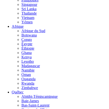
Philippines
Singapour
Sri Lanka
Thaïlande
Vietnam
Yémen
Afrique
Afrique du Sud
Botswana
Congo
Égypte
Éthiopie
Ghana
Kenya
Lesotho
Madagascar
Namibie
Oman
Ouganda
Rwanda
Zimbabwe
Québec
Abitibi-Témiscamingue
Baie-James
Bas-Saint-Laurent