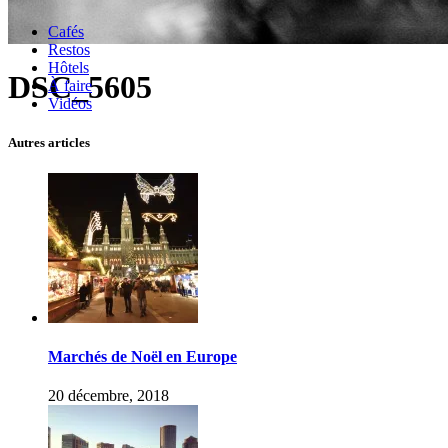
Cafés
Restos
Hôtels
DSC_5605
À faire
Vidéos
Autres articles
Marchés de Noël en Europe
20 décembre, 2018