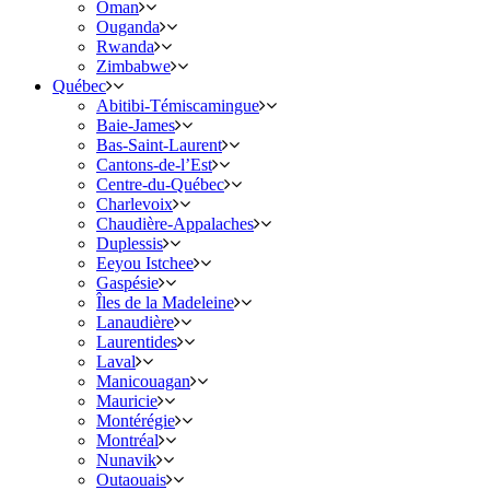
Oman
Ouganda
Rwanda
Zimbabwe
Québec
Abitibi-Témiscamingue
Baie-James
Bas-Saint-Laurent
Cantons-de-l’Est
Centre-du-Québec
Charlevoix
Chaudière-Appalaches
Duplessis
Eeyou Istchee
Gaspésie
Îles de la Madeleine
Lanaudière
Laurentides
Laval
Manicouagan
Mauricie
Montérégie
Montréal
Nunavik
Outaouais