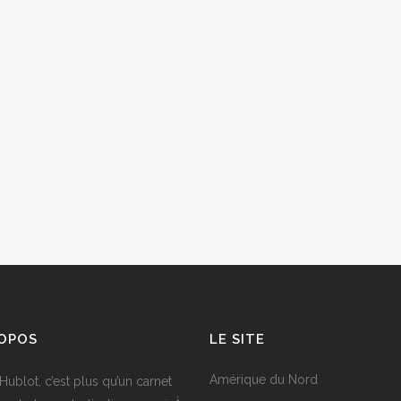
ROPOS
LE SITE
Amérique du Nord
Hublot, c’est plus qu’un carnet