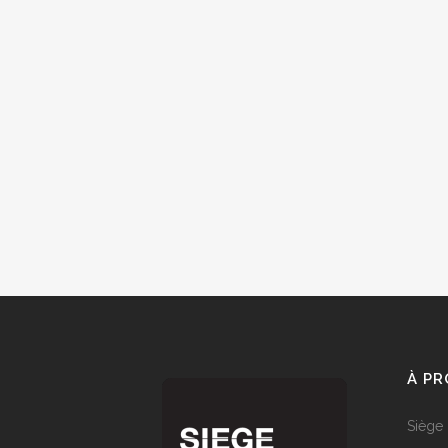
À P
Siège 