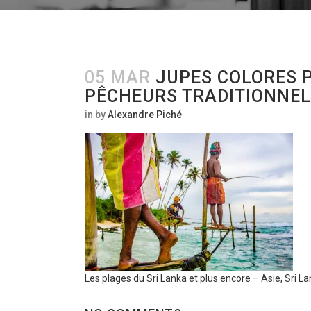
05 MAR
JUPES COLORES P
PÊCHEURS TRADITIONNE
in
by
Alexandre Piché
Les plages du Sri Lanka et plus encore – Asie, Sri L