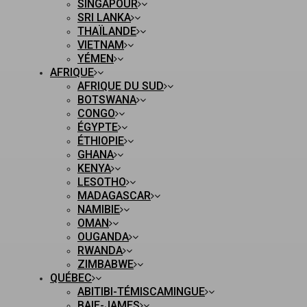
SINGAPOUR
SRI LANKA
THAÏLANDE
VIETNAM
YÉMEN
AFRIQUE
AFRIQUE DU SUD
BOTSWANA
CONGO
ÉGYPTE
ÉTHIOPIE
GHANA
KENYA
LESOTHO
MADAGASCAR
NAMIBIE
OMAN
OUGANDA
RWANDA
ZIMBABWE
QUÉBEC
ABITIBI-TÉMISCAMINGUE
BAIE-JAMES