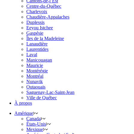
Cantons-de-l’Est
Centre-du-Québec
Charlevoix
Chaudière-Appalaches
Duplessis
Eeyou Istchee
Gaspésie
Îles de la Madeleine
Lanaudière
Laurentides
Laval
Manicouagan
Mauricie
Montérégie
Montréal
Nunavik
Outaouais
Saguenay-Lac-Saint-Jean
Ville de Québec
À propos
Amérique
Canada
États-Unis
Mexique