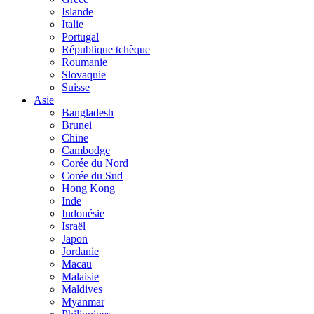
Islande
Italie
Portugal
République tchèque
Roumanie
Slovaquie
Suisse
Asie
Bangladesh
Brunei
Chine
Cambodge
Corée du Nord
Corée du Sud
Hong Kong
Inde
Indonésie
Israël
Japon
Jordanie
Macau
Malaisie
Maldives
Myanmar