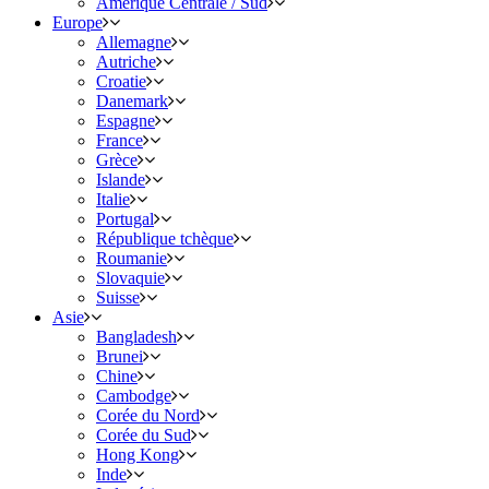
Amérique Centrale / Sud
Europe
Allemagne
Autriche
Croatie
Danemark
Espagne
France
Grèce
Islande
Italie
Portugal
République tchèque
Roumanie
Slovaquie
Suisse
Asie
Bangladesh
Brunei
Chine
Cambodge
Corée du Nord
Corée du Sud
Hong Kong
Inde