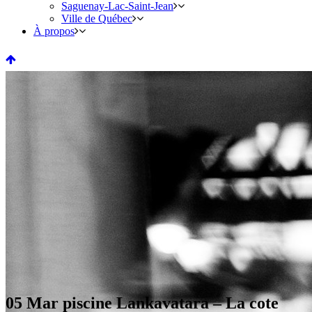
Saguenay-Lac-Saint-Jean
Ville de Québec
À propos
05 Mar
piscine Lankavatara – La cote