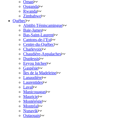
Oman
Ouganda
Rwanda
Zimbabwe
Québec
Abitibi-Témiscamingue
Baie-James
Bas-Saint-Laurent
Cantons-de-l’Est
Centre-du-Québec
Charlevoix
Chaudière-Appalaches
Duplessis
Eeyou Istchee
Gaspésie
Îles de la Madeleine
Lanaudière
Laurentides
Laval
Manicouagan
Mauricie
Montérégie
Montréal
Nunavik
Outaouais