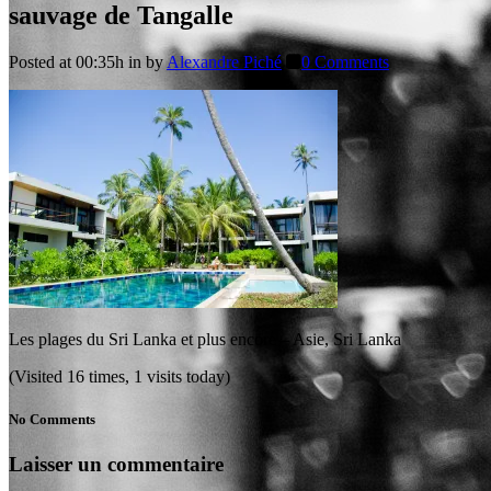
sauvage de Tangalle
Posted at 00:35h
in
by
Alexandre Piché
0 Comments
Les plages du Sri Lanka et plus encore – Asie, Sri Lanka
(Visited 16 times, 1 visits today)
No Comments
Laisser un commentaire