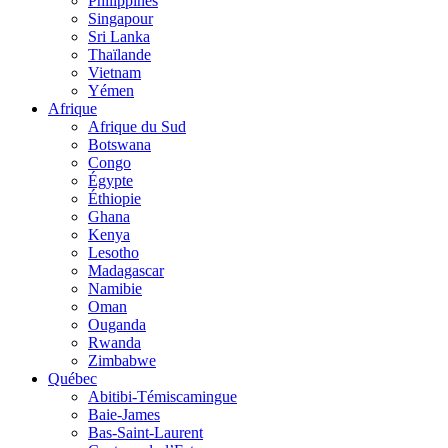
Philippines
Singapour
Sri Lanka
Thaïlande
Vietnam
Yémen
Afrique
Afrique du Sud
Botswana
Congo
Égypte
Éthiopie
Ghana
Kenya
Lesotho
Madagascar
Namibie
Oman
Ouganda
Rwanda
Zimbabwe
Québec
Abitibi-Témiscamingue
Baie-James
Bas-Saint-Laurent