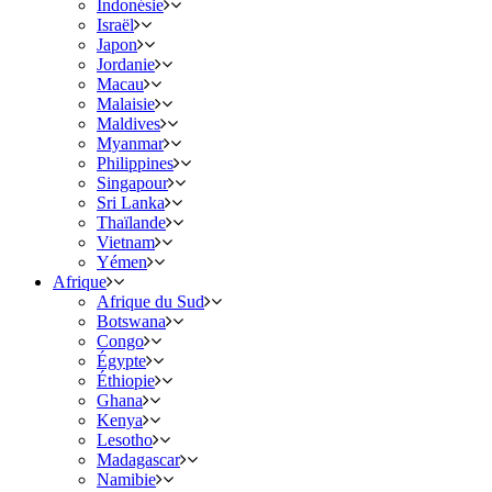
Indonésie
Israël
Japon
Jordanie
Macau
Malaisie
Maldives
Myanmar
Philippines
Singapour
Sri Lanka
Thaïlande
Vietnam
Yémen
Afrique
Afrique du Sud
Botswana
Congo
Égypte
Éthiopie
Ghana
Kenya
Lesotho
Madagascar
Namibie