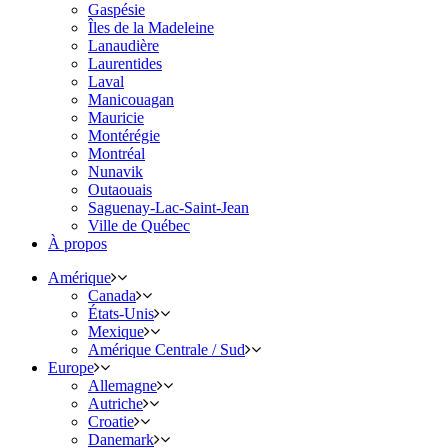
Gaspésie
Îles de la Madeleine
Lanaudière
Laurentides
Laval
Manicouagan
Mauricie
Montérégie
Montréal
Nunavik
Outaouais
Saguenay-Lac-Saint-Jean
Ville de Québec
À propos
Amérique
Canada
États-Unis
Mexique
Amérique Centrale / Sud
Europe
Allemagne
Autriche
Croatie
Danemark