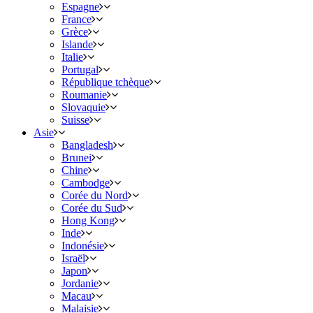
Espagne
France
Grèce
Islande
Italie
Portugal
République tchèque
Roumanie
Slovaquie
Suisse
Asie
Bangladesh
Brunei
Chine
Cambodge
Corée du Nord
Corée du Sud
Hong Kong
Inde
Indonésie
Israël
Japon
Jordanie
Macau
Malaisie