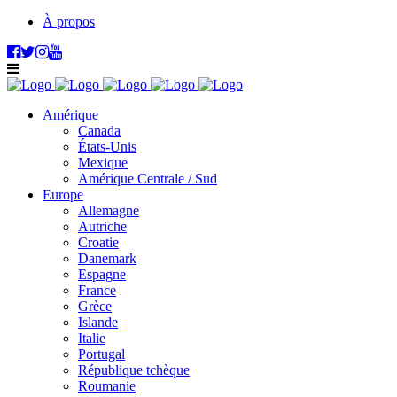
À propos
Amérique
Canada
États-Unis
Mexique
Amérique Centrale / Sud
Europe
Allemagne
Autriche
Croatie
Danemark
Espagne
France
Grèce
Islande
Italie
Portugal
République tchèque
Roumanie