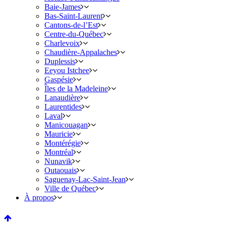
Baie-James
Bas-Saint-Laurent
Cantons-de-l’Est
Centre-du-Québec
Charlevoix
Chaudière-Appalaches
Duplessis
Eeyou Istchee
Gaspésie
Îles de la Madeleine
Lanaudière
Laurentides
Laval
Manicouagan
Mauricie
Montérégie
Montréal
Nunavik
Outaouais
Saguenay-Lac-Saint-Jean
Ville de Québec
À propos