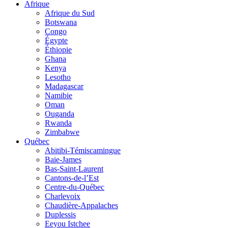
Afrique
Afrique du Sud
Botswana
Congo
Égypte
Éthiopie
Ghana
Kenya
Lesotho
Madagascar
Namibie
Oman
Ouganda
Rwanda
Zimbabwe
Québec
Abitibi-Témiscamingue
Baie-James
Bas-Saint-Laurent
Cantons-de-l’Est
Centre-du-Québec
Charlevoix
Chaudière-Appalaches
Duplessis
Eeyou Istchee