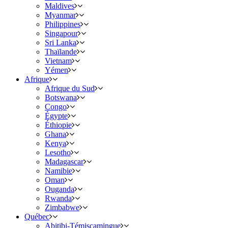
Maldives
Myanmar
Philippines
Singapour
Sri Lanka
Thaïlande
Vietnam
Yémen
Afrique
Afrique du Sud
Botswana
Congo
Égypte
Éthiopie
Ghana
Kenya
Lesotho
Madagascar
Namibie
Oman
Ouganda
Rwanda
Zimbabwe
Québec
Abitibi-Témiscamingue