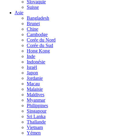
Slovaquie
Suisse
Asie
Bangladesh
Brunei
Chine
Cambodge
Corée du Nord
Corée du Sud
Hong Kong
Inde
Indonésie
Israël
Japon
Jordanie
Macau
Malaisie
Maldives
Myanmar
Philippines
Singapour
Sri Lanka
Thaïlande
Vietnam
Yémen