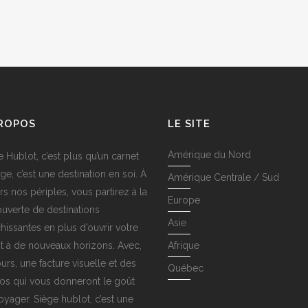
PROPOS
LE SITE
Amérique du Nord
e Hublot, c’est plus qu’un carnet
ge, c’est une destination en soi. À
Amérique Centrale / Sud
rs nos périples, vous partirez à la
Europe
uverte de destinations
Asie
chissantes en plus d’ouvrir votre
it à de nouveaux horizons. Avec,
Afrique
urs, une facture visuelle et des
Québec
os qui vous donneront le goût
oyager. Siège hublot, c’est une