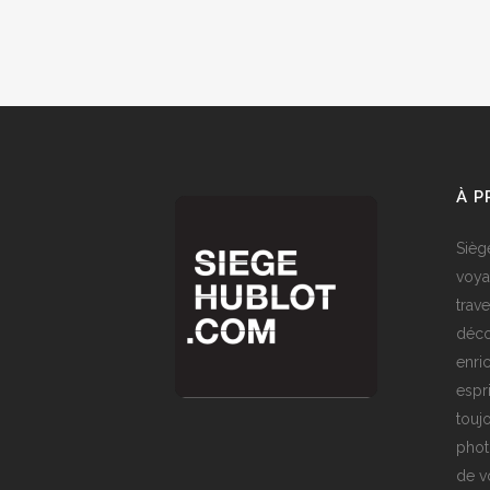
À 
Sièg
voya
trave
déco
enri
espr
toujo
phot
de v