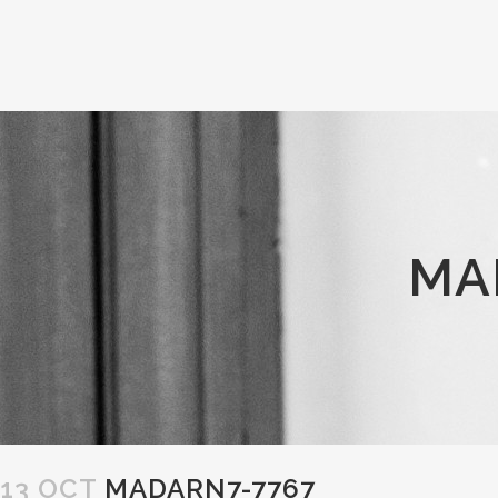
MA
13 OCT
MADARN7-7767