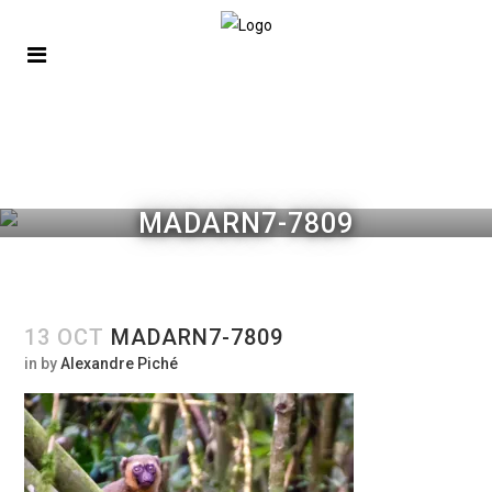
MADARN7-7809
13 OCT
MADARN7-7809
in
by
Alexandre Piché