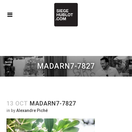
MADARN7-7827
13 OCT
MADARN7-7827
in
by
Alexandre Piché