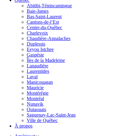
Québec
Abitibi-Témiscamingue
Baie-James
Bas-Saint-Laurent
Cantons-de-l’Est
Centre-du-Québec
Charlevoix
Chaudière-Appalaches
Duplessis
Eeyou Istchee
Gaspésie
Îles de la Madeleine
Lanaudière
Laurentides
Laval
Manicouagan
Mauricie
Montérégie
Montréal
Nunavik
Outaouais
Saguenay-Lac-Saint-Jean
Ville de Québec
À propos