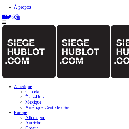
À propos
Amérique
Canada
États-Unis
Mexique
Amérique Centrale / Sud
Europe
Allemagne
Autriche
Croatie