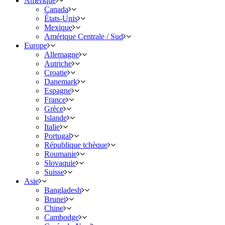
Amérique
Canada
États-Unis
Mexique
Amérique Centrale / Sud
Europe
Allemagne
Autriche
Croatie
Danemark
Espagne
France
Grèce
Islande
Italie
Portugal
République tchèque
Roumanie
Slovaquie
Suisse
Asie
Bangladesh
Brunei
Chine
Cambodge