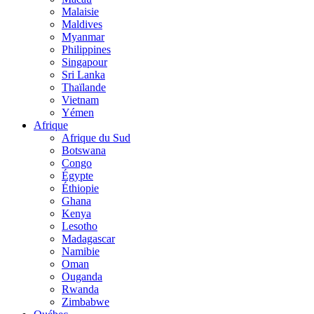
Malaisie
Maldives
Myanmar
Philippines
Singapour
Sri Lanka
Thaïlande
Vietnam
Yémen
Afrique
Afrique du Sud
Botswana
Congo
Égypte
Éthiopie
Ghana
Kenya
Lesotho
Madagascar
Namibie
Oman
Ouganda
Rwanda
Zimbabwe