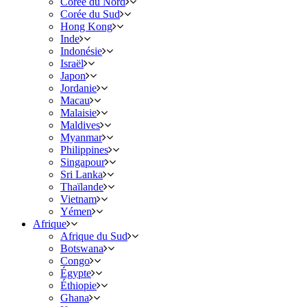
Corée du Nord
Corée du Sud
Hong Kong
Inde
Indonésie
Israël
Japon
Jordanie
Macau
Malaisie
Maldives
Myanmar
Philippines
Singapour
Sri Lanka
Thaïlande
Vietnam
Yémen
Afrique
Afrique du Sud
Botswana
Congo
Égypte
Éthiopie
Ghana