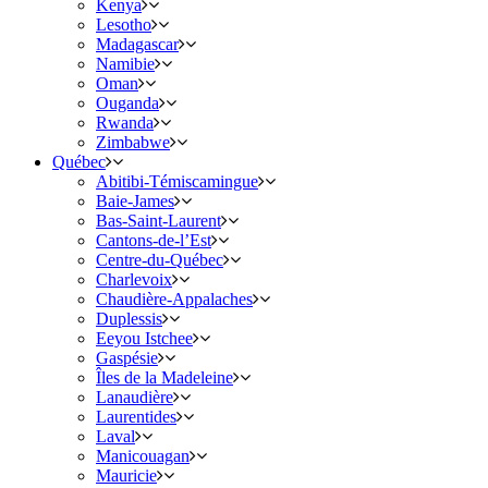
Kenya
Lesotho
Madagascar
Namibie
Oman
Ouganda
Rwanda
Zimbabwe
Québec
Abitibi-Témiscamingue
Baie-James
Bas-Saint-Laurent
Cantons-de-l’Est
Centre-du-Québec
Charlevoix
Chaudière-Appalaches
Duplessis
Eeyou Istchee
Gaspésie
Îles de la Madeleine
Lanaudière
Laurentides
Laval
Manicouagan
Mauricie