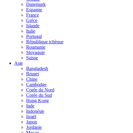
Danemark
Espagne
France
Grèce
Islande
Italie
Portugal
République tchèque
Roumanie
Slovaquie
Suisse
Asie
Bangladesh
Brunei
Chine
Cambodge
Corée du Nord
Corée du Sud
Hong Kong
Inde
Indonésie
Israël
Japon
Jordanie
Macau