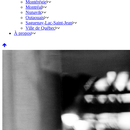
Montérégie
Montréal
Nunavik
Outaouais
Saguenay-Lac-Saint-Jean
Ville de Québec
À propos