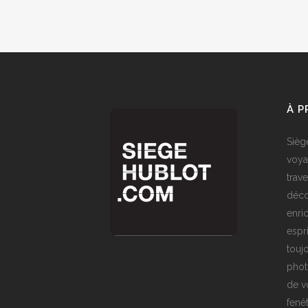
À 
Sièg
voya
trave
déco
enri
espr
toujo
phot
de v
fenê