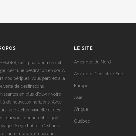
PROPOS
LE SITE
Amérique du Nord
e Hublot, c’est plus qu’un carnet
ge, c’est une destination en soi. À
Amérique Centrale / Sud
rs nos périples, vous partirez à la
Europe
uverte de destinations
chissantes en plus d’ouvrir votre
Asie
it à de nouveaux horizons. Avec,
Afrique
urs, une facture visuelle et des
os qui vous donneront le goût
Québec
oyager. Siège hublot, c’est une
tre sur le monde, embarquez