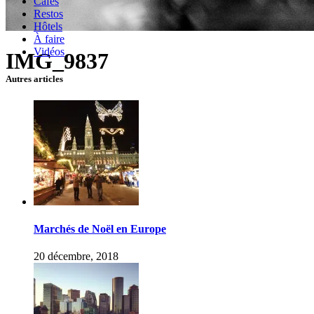
Cafés
Restos
Hôtels
À faire
Vidéos
IMG_9837
Autres articles
Marchés de Noël en Europe
20 décembre, 2018