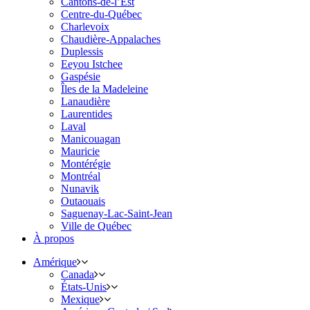
Cantons-de-l’Est
Centre-du-Québec
Charlevoix
Chaudière-Appalaches
Duplessis
Eeyou Istchee
Gaspésie
Îles de la Madeleine
Lanaudière
Laurentides
Laval
Manicouagan
Mauricie
Montérégie
Montréal
Nunavik
Outaouais
Saguenay-Lac-Saint-Jean
Ville de Québec
À propos
Amérique
Canada
États-Unis
Mexique