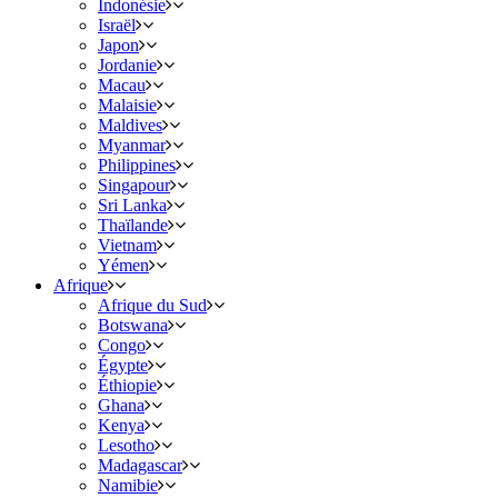
Indonésie
Israël
Japon
Jordanie
Macau
Malaisie
Maldives
Myanmar
Philippines
Singapour
Sri Lanka
Thaïlande
Vietnam
Yémen
Afrique
Afrique du Sud
Botswana
Congo
Égypte
Éthiopie
Ghana
Kenya
Lesotho
Madagascar
Namibie