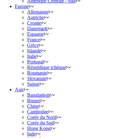
Amérique Centrale / Sud
Europe
Allemagne
Autriche
Croatie
Danemark
Espagne
France
Grèce
Islande
Italie
Portugal
République tchèque
Roumanie
Slovaquie
Suisse
Asie
Bangladesh
Brunei
Chine
Cambodge
Corée du Nord
Corée du Sud
Hong Kong
Inde