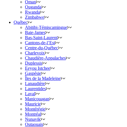
Oman
Ouganda
Rwanda
Zimbabwe
Québec
Abitibi-Témiscamingue
Baie-James
Bas-Saint-Laurent
Cantons-de-l’Est
Centre-du-Québec
Charlevoix
Chaudière-Appalaches
Duplessis
Eeyou Istchee
Gaspésie
Îles de la Madeleine
Lanaudière
Laurentides
Laval
Manicouagan
Mauricie
Montérégie
Montréal
Nunavik
Outaouais