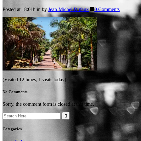
Posted at 18:01h
in
by
Jean-Michel Dufaux
0 Comments
(Visited 12 times, 1 visits today)
No Comments
Sorry, the comment form is closed at this time.
Search
for:
Catégories