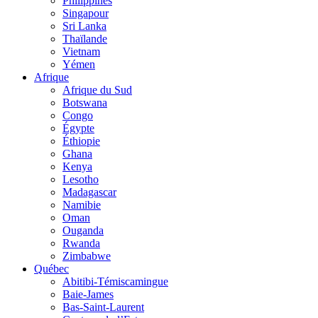
Philippines
Singapour
Sri Lanka
Thaïlande
Vietnam
Yémen
Afrique
Afrique du Sud
Botswana
Congo
Égypte
Éthiopie
Ghana
Kenya
Lesotho
Madagascar
Namibie
Oman
Ouganda
Rwanda
Zimbabwe
Québec
Abitibi-Témiscamingue
Baie-James
Bas-Saint-Laurent