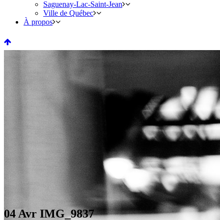
Saguenay-Lac-Saint-Jean
Ville de Québec
À propos
04 Avr
IMG_9837