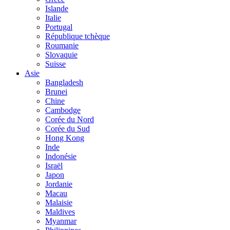
Islande
Italie
Portugal
République tchèque
Roumanie
Slovaquie
Suisse
Asie
Bangladesh
Brunei
Chine
Cambodge
Corée du Nord
Corée du Sud
Hong Kong
Inde
Indonésie
Israël
Japon
Jordanie
Macau
Malaisie
Maldives
Myanmar