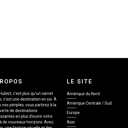
PROPOS
LE SITE
Hublot, c’est plus qu’un carnet
Amérique du Nord
, c’est une destination en soi. À
Amérique Centrale / Sud
s nos périples, vous partirez à la
erte de destinations
Europe
issantes en plus d’ouvrir votre
 à de nouveaux horizons. Avec,
Asie
rs, une facture visuelle et des