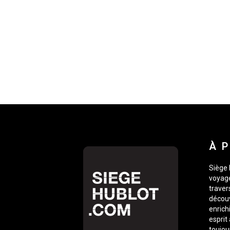
À 
Siège 
voyage
traver
découv
enrich
esprit
toujou