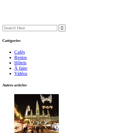
Search
for:
Catégories
Cafés
Restos
Hôtels
À faire
Vidéos
Autres articles