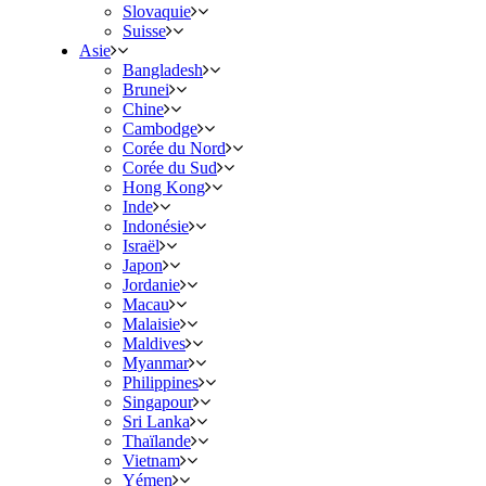
Slovaquie
Suisse
Asie
Bangladesh
Brunei
Chine
Cambodge
Corée du Nord
Corée du Sud
Hong Kong
Inde
Indonésie
Israël
Japon
Jordanie
Macau
Malaisie
Maldives
Myanmar
Philippines
Singapour
Sri Lanka
Thaïlande
Vietnam
Yémen