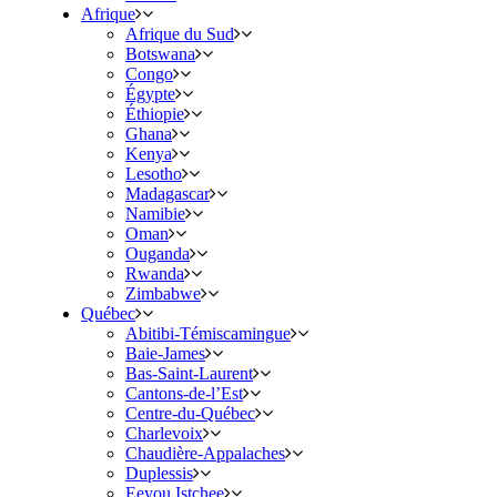
Afrique
Afrique du Sud
Botswana
Congo
Égypte
Éthiopie
Ghana
Kenya
Lesotho
Madagascar
Namibie
Oman
Ouganda
Rwanda
Zimbabwe
Québec
Abitibi-Témiscamingue
Baie-James
Bas-Saint-Laurent
Cantons-de-l’Est
Centre-du-Québec
Charlevoix
Chaudière-Appalaches
Duplessis
Eeyou Istchee