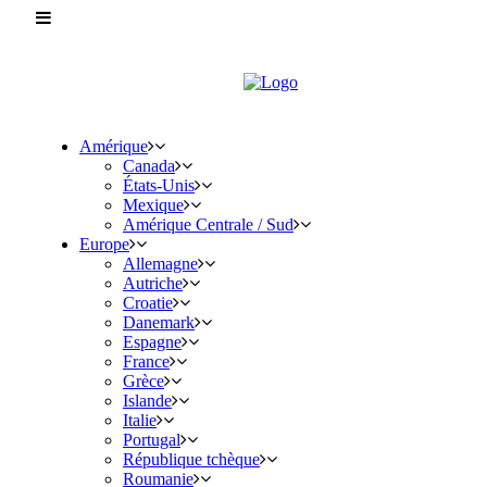
Amérique
Canada
États-Unis
Mexique
Amérique Centrale / Sud
Europe
Allemagne
Autriche
Croatie
Danemark
Espagne
France
Grèce
Islande
Italie
Portugal
République tchèque
Roumanie