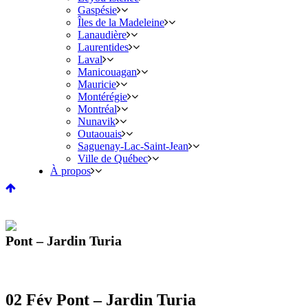
Gaspésie
Îles de la Madeleine
Lanaudière
Laurentides
Laval
Manicouagan
Mauricie
Montérégie
Montréal
Nunavik
Outaouais
Saguenay-Lac-Saint-Jean
Ville de Québec
À propos
Pont – Jardin Turia
02 Fév
Pont – Jardin Turia