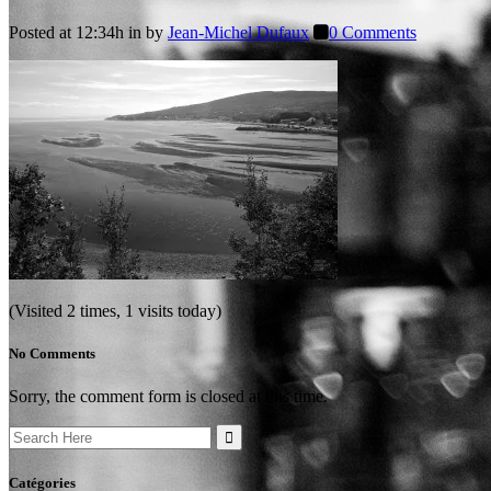
Posted at 12:34h
in
by
Jean-Michel Dufaux
0 Comments
(Visited 2 times, 1 visits today)
No Comments
Sorry, the comment form is closed at this time.
Search
for:
Catégories