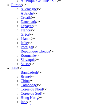
Amérique Centrale / Sud
Europe
Allemagne
Autriche
Croatie
Danemark
Espagne
France
Grèce
Islande
Italie
Portugal
République tchèque
Roumanie
Slovaquie
Suisse
Asie
Bangladesh
Brunei
Chine
Cambodge
Corée du Nord
Corée du Sud
Hong Kong
Inde