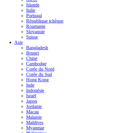
Islande
Italie
Portugal
République tchèque
Roumanie
Slovaquie
Suisse
Asie
Bangladesh
Brunei
Chine
Cambodge
Corée du Nord
Corée du Sud
Hong Kong
Inde
Indonésie
Israël
Japon
Jordanie
Macau
Malaisie
Maldives
Myanmar