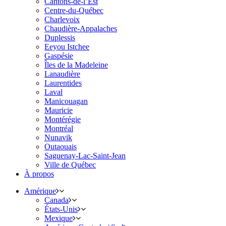
Cantons-de-l’Est
Centre-du-Québec
Charlevoix
Chaudière-Appalaches
Duplessis
Eeyou Istchee
Gaspésie
Îles de la Madeleine
Lanaudière
Laurentides
Laval
Manicouagan
Mauricie
Montérégie
Montréal
Nunavik
Outaouais
Saguenay-Lac-Saint-Jean
Ville de Québec
À propos
Amérique
Canada
États-Unis
Mexique