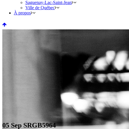
Saguenay-Lac-Saint-Jean
Ville de Québec
À propos
05 Sep
SRGB5964