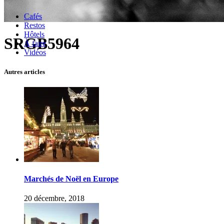
Cafés
Restos
Hôtels
SRGB5964
À faire
Vidéos
Autres articles
Marchés de Noël en Europe
20 décembre, 2018