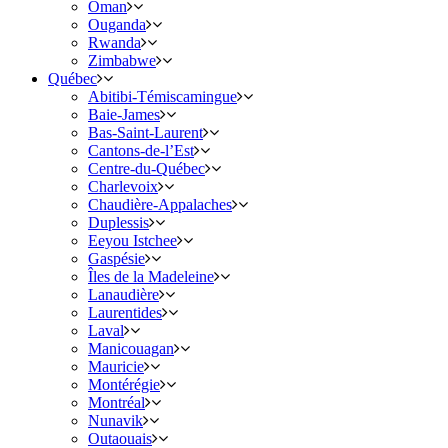
Oman
Ouganda
Rwanda
Zimbabwe
Québec
Abitibi-Témiscamingue
Baie-James
Bas-Saint-Laurent
Cantons-de-l’Est
Centre-du-Québec
Charlevoix
Chaudière-Appalaches
Duplessis
Eeyou Istchee
Gaspésie
Îles de la Madeleine
Lanaudière
Laurentides
Laval
Manicouagan
Mauricie
Montérégie
Montréal
Nunavik
Outaouais