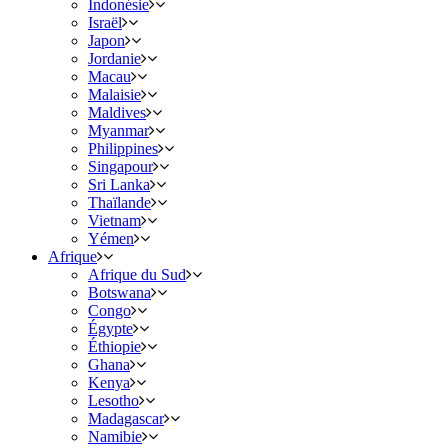
Indonésie
Israël
Japon
Jordanie
Macau
Malaisie
Maldives
Myanmar
Philippines
Singapour
Sri Lanka
Thaïlande
Vietnam
Yémen
Afrique
Afrique du Sud
Botswana
Congo
Égypte
Éthiopie
Ghana
Kenya
Lesotho
Madagascar
Namibie