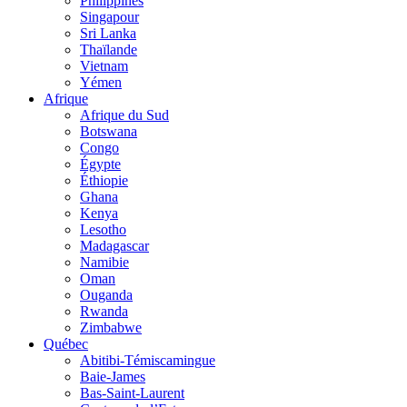
Philippines
Singapour
Sri Lanka
Thaïlande
Vietnam
Yémen
Afrique
Afrique du Sud
Botswana
Congo
Égypte
Éthiopie
Ghana
Kenya
Lesotho
Madagascar
Namibie
Oman
Ouganda
Rwanda
Zimbabwe
Québec
Abitibi-Témiscamingue
Baie-James
Bas-Saint-Laurent