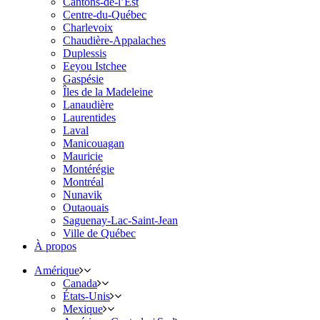
Cantons-de-l’Est
Centre-du-Québec
Charlevoix
Chaudière-Appalaches
Duplessis
Eeyou Istchee
Gaspésie
Îles de la Madeleine
Lanaudière
Laurentides
Laval
Manicouagan
Mauricie
Montérégie
Montréal
Nunavik
Outaouais
Saguenay-Lac-Saint-Jean
Ville de Québec
À propos
Amérique
Canada
États-Unis
Mexique