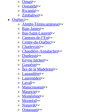
Oman
Ouganda
Rwanda
Zimbabwe
Québec
Abitibi-Témiscamingue
Baie-James
Bas-Saint-Laurent
Cantons-de-l’Est
Centre-du-Québec
Charlevoix
Chaudière-Appalaches
Duplessis
Eeyou Istchee
Gaspésie
Îles de la Madeleine
Lanaudière
Laurentides
Laval
Manicouagan
Mauricie
Montérégie
Montréal
Nunavik
Outaouais