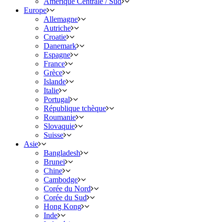
Amérique Centrale / Sud
Europe
Allemagne
Autriche
Croatie
Danemark
Espagne
France
Grèce
Islande
Italie
Portugal
République tchèque
Roumanie
Slovaquie
Suisse
Asie
Bangladesh
Brunei
Chine
Cambodge
Corée du Nord
Corée du Sud
Hong Kong
Inde