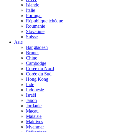
Islande
Italie
Portugal
République tchèque
Roumanie
Slovaquie
Suisse
Asie
Bangladesh
Brunei
Chine
Cambodge
Corée du Nord
Corée du Sud
Hong Kong
Inde
Indonésie
Israël
Japon
Jordanie
Macau
Malaisie
Maldives
Myanmar