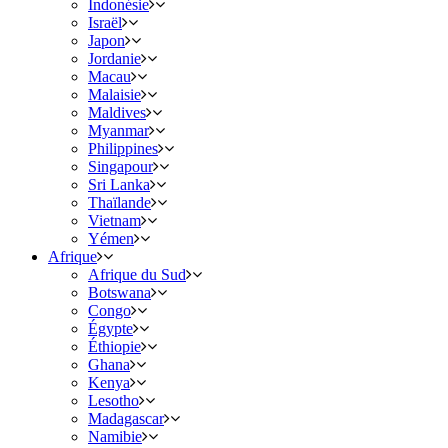
Indonésie
Israël
Japon
Jordanie
Macau
Malaisie
Maldives
Myanmar
Philippines
Singapour
Sri Lanka
Thaïlande
Vietnam
Yémen
Afrique
Afrique du Sud
Botswana
Congo
Égypte
Éthiopie
Ghana
Kenya
Lesotho
Madagascar
Namibie