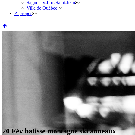
Saguenay-Lac-Saint-Jean
Ville de Québec
À propos
20 Fév
batisse montagne ski anneaux –