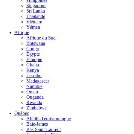
Philippines
Singapour
Sri Lanka
Thaïlande
Vietnam
Yémen
Afrique
Afrique du Sud
Botswana
Congo
Égypte
Éthiopie
Ghana
Kenya
Lesotho
Madagascar
Namibie
Oman
Ouganda
Rwanda
Zimbabwe
Québec
Abitibi-Témiscamingue
Baie-James
Bas-Saint-Laurent