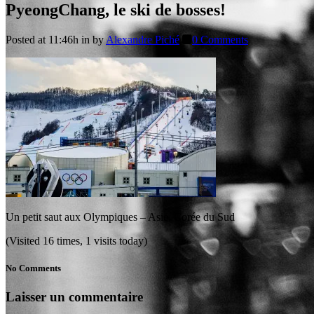
PyeongChang, le ski de bosses!
Posted at 11:46h
in
by
Alexandre Piché
0 Comments
Un petit saut aux Olympiques – Asie, Corée du Sud
(Visited 16 times, 1 visits today)
No Comments
Laisser un commentaire