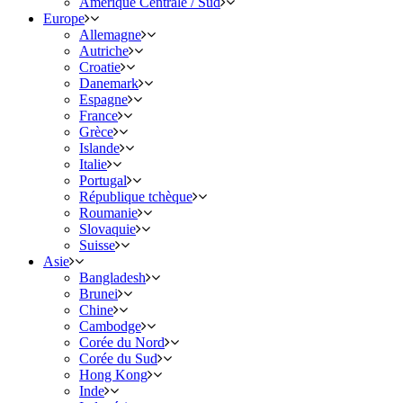
Amérique Centrale / Sud
Europe
Allemagne
Autriche
Croatie
Danemark
Espagne
France
Grèce
Islande
Italie
Portugal
République tchèque
Roumanie
Slovaquie
Suisse
Asie
Bangladesh
Brunei
Chine
Cambodge
Corée du Nord
Corée du Sud
Hong Kong
Inde