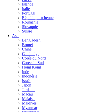
Islande
Italie
Portugal
République tchèque
Roumanie
Slovaquie
Suisse
Asie
Bangladesh
Brunei
Chine
Cambodge
Corée du Nord
Corée du Sud
Hong Kong
Inde
Indonésie
Israël
Japon
Jordanie
Macau
Malaisie
Maldives
Myanmar