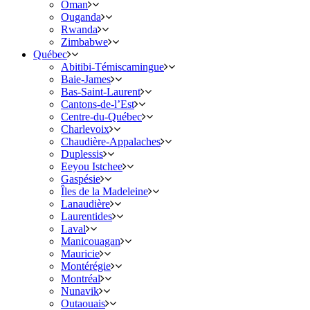
Oman
Ouganda
Rwanda
Zimbabwe
Québec
Abitibi-Témiscamingue
Baie-James
Bas-Saint-Laurent
Cantons-de-l’Est
Centre-du-Québec
Charlevoix
Chaudière-Appalaches
Duplessis
Eeyou Istchee
Gaspésie
Îles de la Madeleine
Lanaudière
Laurentides
Laval
Manicouagan
Mauricie
Montérégie
Montréal
Nunavik
Outaouais