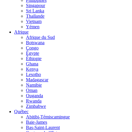
Philippines
Singapour
Sri Lanka
Thaïlande
Vietnam
Yémen
Afrique
Afrique du Sud
Botswana
Congo
Égypte
Éthiopie
Ghana
Kenya
Lesotho
Madagascar
Namibie
Oman
Ouganda
Rwanda
Zimbabwe
Québec
Abitibi-Témiscamingue
Baie-James
Bas-Saint-Laurent