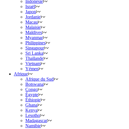
Indonésie
Israël
Japon
Jordanie
Macau
Malaisie
Maldives
Myanmar
Philippines
Singapour
Sri Lanka
Thaïlande
Vietnam
Yémen
Afrique
Afrique du Sud
Botswana
Congo
Égypte
Éthiopie
Ghana
Kenya
Lesotho
Madagascar
Namibie