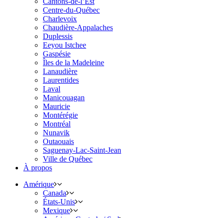
Cantons-de-l’Est
Centre-du-Québec
Charlevoix
Chaudière-Appalaches
Duplessis
Eeyou Istchee
Gaspésie
Îles de la Madeleine
Lanaudière
Laurentides
Laval
Manicouagan
Mauricie
Montérégie
Montréal
Nunavik
Outaouais
Saguenay-Lac-Saint-Jean
Ville de Québec
À propos
Amérique
Canada
États-Unis
Mexique