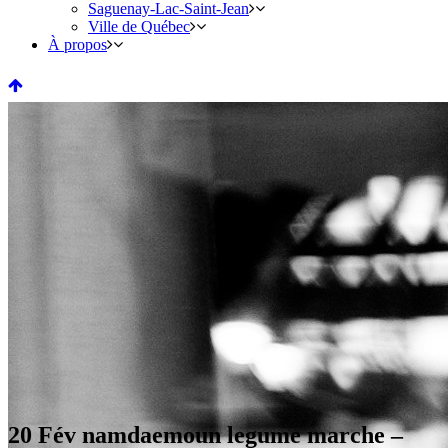
Saguenay-Lac-Saint-Jean
Ville de Québec
À propos
20 Fév
namdaemoun legume marche –