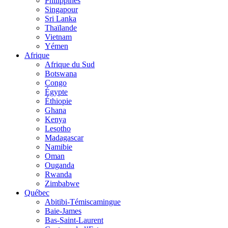
Philippines
Singapour
Sri Lanka
Thaïlande
Vietnam
Yémen
Afrique
Afrique du Sud
Botswana
Congo
Égypte
Éthiopie
Ghana
Kenya
Lesotho
Madagascar
Namibie
Oman
Ouganda
Rwanda
Zimbabwe
Québec
Abitibi-Témiscamingue
Baie-James
Bas-Saint-Laurent