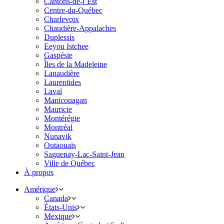
Cantons-de-l’Est
Centre-du-Québec
Charlevoix
Chaudière-Appalaches
Duplessis
Eeyou Istchee
Gaspésie
Îles de la Madeleine
Lanaudière
Laurentides
Laval
Manicouagan
Mauricie
Montérégie
Montréal
Nunavik
Outaouais
Saguenay-Lac-Saint-Jean
Ville de Québec
À propos
Amérique
Canada
États-Unis
Mexique