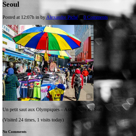
Seoul
Posted at 12:07h
in
by
Alexandre Piché
0 Comments
Un petit saut aux Olympiques – Asie, Corée du Sud
(Visited 24 times, 1 visits today)
No Comments