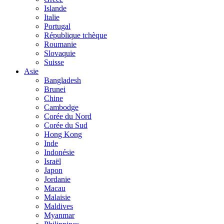
Islande
Italie
Portugal
République tchèque
Roumanie
Slovaquie
Suisse
Asie
Bangladesh
Brunei
Chine
Cambodge
Corée du Nord
Corée du Sud
Hong Kong
Inde
Indonésie
Israël
Japon
Jordanie
Macau
Malaisie
Maldives
Myanmar