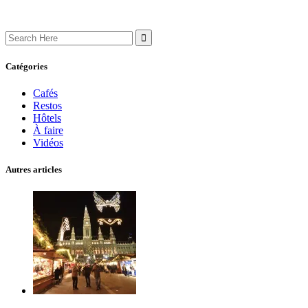
Search
for:
Catégories
Cafés
Restos
Hôtels
À faire
Vidéos
Autres articles