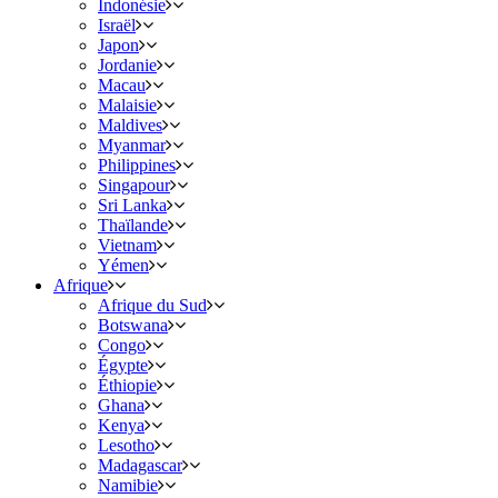
Indonésie
Israël
Japon
Jordanie
Macau
Malaisie
Maldives
Myanmar
Philippines
Singapour
Sri Lanka
Thaïlande
Vietnam
Yémen
Afrique
Afrique du Sud
Botswana
Congo
Égypte
Éthiopie
Ghana
Kenya
Lesotho
Madagascar
Namibie