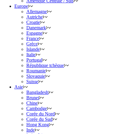
Amérique Centrale / Sud
Europe
Allemagne
Autriche
Croatie
Danemark
Espagne
France
Grèce
Islande
Italie
Portugal
République tchèque
Roumanie
Slovaquie
Suisse
Asie
Bangladesh
Brunei
Chine
Cambodge
Corée du Nord
Corée du Sud
Hong Kong
Inde