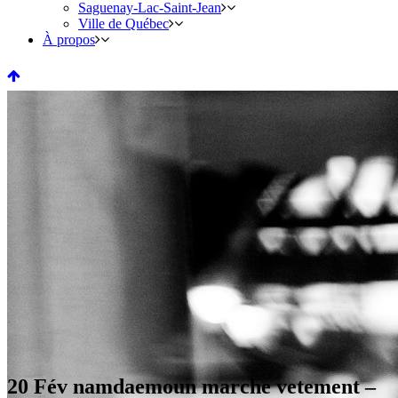
Saguenay-Lac-Saint-Jean
Ville de Québec
À propos
20 Fév
namdaemoun marche vetement –