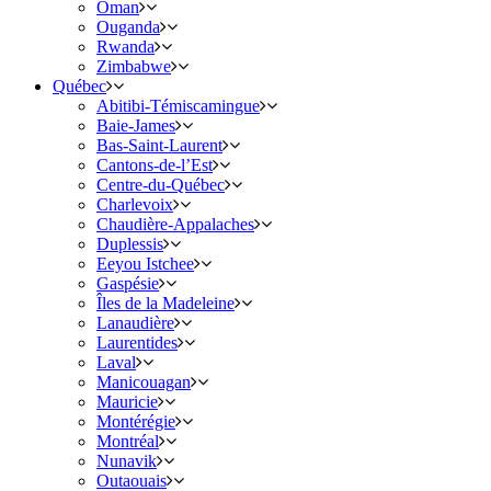
Oman
Ouganda
Rwanda
Zimbabwe
Québec
Abitibi-Témiscamingue
Baie-James
Bas-Saint-Laurent
Cantons-de-l’Est
Centre-du-Québec
Charlevoix
Chaudière-Appalaches
Duplessis
Eeyou Istchee
Gaspésie
Îles de la Madeleine
Lanaudière
Laurentides
Laval
Manicouagan
Mauricie
Montérégie
Montréal
Nunavik
Outaouais