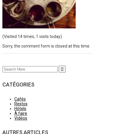
(Visited 14 times, 1 visits today)
Sorry, the comment form is closed at this time.
Search
for:
CATÉGORIES
Cafés
Restos
Hôtels
À faire
Vidéos
AUTRES ARTICLES