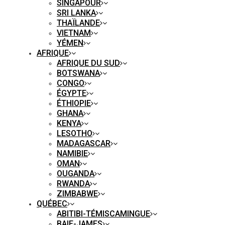
SINGAPOUR
SRI LANKA
THAÏLANDE
VIETNAM
YÉMEN
AFRIQUE
AFRIQUE DU SUD
BOTSWANA
CONGO
ÉGYPTE
ÉTHIOPIE
GHANA
KENYA
LESOTHO
MADAGASCAR
NAMIBIE
OMAN
OUGANDA
RWANDA
ZIMBABWE
QUÉBEC
ABITIBI-TÉMISCAMINGUE
BAIE-JAMES