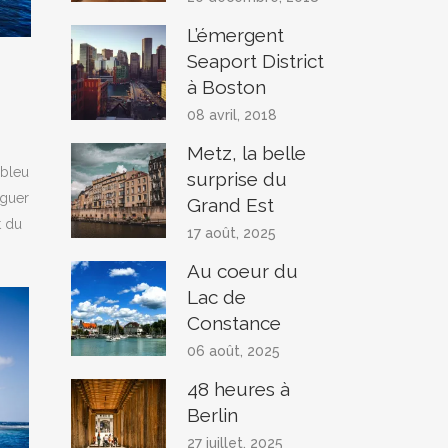
L’émergent
Seaport District
à Boston
08 avril, 2018
Metz, la belle
 bleu
surprise du
iguer
Grand Est
t du
17 août, 2025
Au coeur du
Lac de
Constance
06 août, 2025
48 heures à
Berlin
27 juillet, 2025