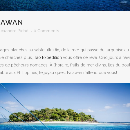
LAWAN
lexandre Piché
0 Comments
lages blanches au sable ultra fin, de la mer qui passe du turquoise au
 Ne cherchez plus,
Tao Expedition
vous offre ce rêve. Cinq jours à nav
lages de pêcheurs nomades. À l’horaire, fruits de mer divins, îles du bou
ble aux Philippines, le joyau qu’est Palawan n’attend que vous!