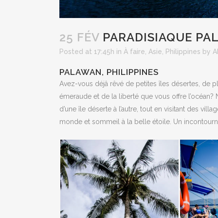
25 FÉV
PARADISIAQUE PA
Posted at 17:45h
in
À faire
,
Asie
,
Philippines
by
A
PALAWAN, PHILIPPINES
Avez-vous déjâ rêvé de petites îles désertes, de p
émeraude et de la liberté que vous offre l’océan?
d’une île déserte à l’autre, tout en visitant des vil
monde et sommeil à la belle étoile. Un incontourna