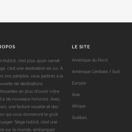
PROPOS
LE SITE
Amérique du Nord
e Hublot, c’est plus qu’un carnet
ge, c’est une destination en soi. À
Amérique Centrale / Sud
rs nos périples, vous partirez à la
Europe
uverte de destinations
chissantes en plus d’ouvrir votre
Asie
it à de nouveaux horizons. Avec,
Afrique
urs, une facture visuelle et des
os qui vous donneront le goût
Québec
oyager. Siège hublot, c’est une
tre sur le monde, embarquez