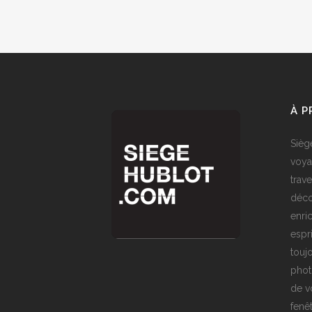
À 
Sièg
voya
trave
déco
enri
espr
toujo
phot
de v
fenê