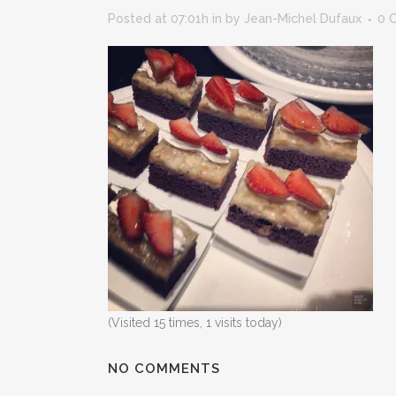
Posted at 07:01h
in
by
Jean-Michel Dufaux
0 
(Visited 15 times, 1 visits today)
NO COMMENTS