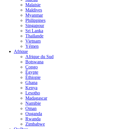
Malaisie
Maldives
Myanmar
Philippines
Singapour
Sri Lanka
Thaïlande
Vietnam
Yémen
Afrique
Afrique du Sud
Botswana
Congo
Égypte
Éthiopie
Ghana
Kenya
Lesotho
Madagascar
Namibie
Oman
Ouganda
Rwanda
Zimbabwe