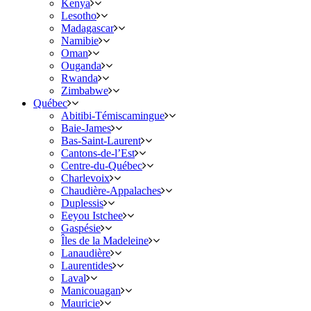
Kenya
Lesotho
Madagascar
Namibie
Oman
Ouganda
Rwanda
Zimbabwe
Québec
Abitibi-Témiscamingue
Baie-James
Bas-Saint-Laurent
Cantons-de-l’Est
Centre-du-Québec
Charlevoix
Chaudière-Appalaches
Duplessis
Eeyou Istchee
Gaspésie
Îles de la Madeleine
Lanaudière
Laurentides
Laval
Manicouagan
Mauricie