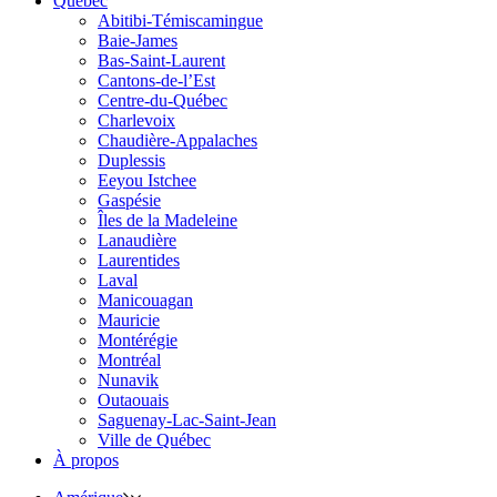
Québec
Abitibi-Témiscamingue
Baie-James
Bas-Saint-Laurent
Cantons-de-l’Est
Centre-du-Québec
Charlevoix
Chaudière-Appalaches
Duplessis
Eeyou Istchee
Gaspésie
Îles de la Madeleine
Lanaudière
Laurentides
Laval
Manicouagan
Mauricie
Montérégie
Montréal
Nunavik
Outaouais
Saguenay-Lac-Saint-Jean
Ville de Québec
À propos