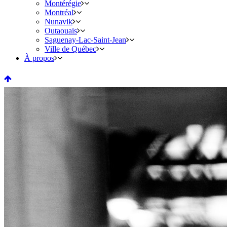
Montérégie
Montréal
Nunavik
Outaouais
Saguenay-Lac-Saint-Jean
Ville de Québec
À propos