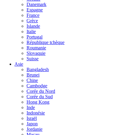
Danemark
Espagne
France
Grèce
Islande
Italie
Portugal
République tchèque
Roumanie
Slovaquie
Suisse
Asie
Bangladesh
Brunei
Chine
Cambodge
Corée du Nord
Corée du Sud
Hong Kong
Inde
Indonésie
Israël
Japon
Jordanie
Macau