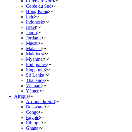
Corée du Nord
Corée du Sud
Hong Kong
Inde
Indonésie
Israël
Japon
Jordanie
Macau
Malaisie
Maldives
Myanmar
Philippines
Singapour
Sri Lanka
Thaïlande
Vietnam
Yémen
Afrique
Afrique du Sud
Botswana
Congo
Égypte
Éthiopie
Ghana