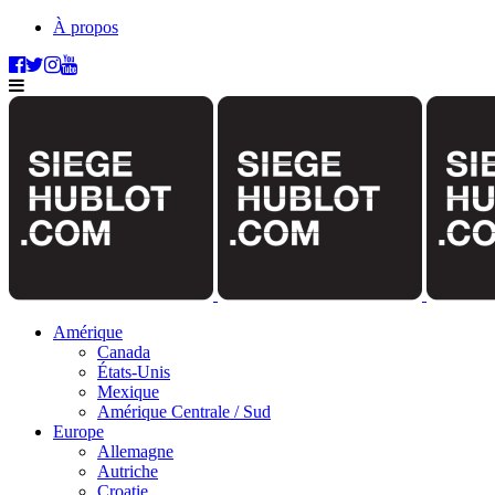
À propos
Amérique
Canada
États-Unis
Mexique
Amérique Centrale / Sud
Europe
Allemagne
Autriche
Croatie