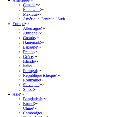
Amérique
Canada
États-Unis
Mexique
Amérique Centrale / Sud
Europe
Allemagne
Autriche
Croatie
Danemark
Espagne
France
Grèce
Islande
Italie
Portugal
République tchèque
Roumanie
Slovaquie
Suisse
Asie
Bangladesh
Brunei
Chine
Cambodge