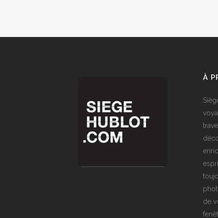
À 
Sièg
voya
trave
déco
enri
espr
toujo
phot
de v
fenê