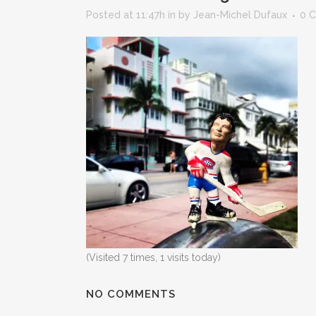
Posted at 11:47h
in
by
Jean-Michel Dufaux
0 
(Visited 7 times, 1 visits today)
NO COMMENTS