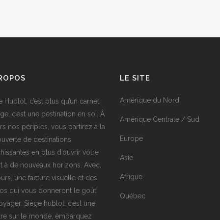
PROPOS
LE SITE
Amérique du Nord
e Hublot, c’est plus qu’un carnet
ge, c’est une destination en soi. À
Amérique Centrale / Sud
rs nos périples, vous partirez à la
Europe
uverte de destinations
chissantes en plus d’ouvrir votre
Asie
it à de nouveaux horizons. Avec,
Afrique
urs, une facture visuelle et des
os qui vous donneront le goût
Québec
oyager. Siège hublot, c’est une
tre sur le monde, embarquez