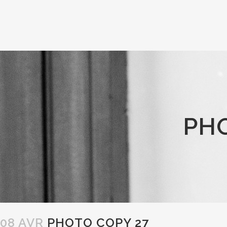
PH
08 AVR
PHOTO COPY 27