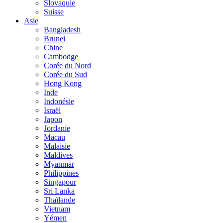
Slovaquie
Suisse
Asie
Bangladesh
Brunei
Chine
Cambodge
Corée du Nord
Corée du Sud
Hong Kong
Inde
Indonésie
Israël
Japon
Jordanie
Macau
Malaisie
Maldives
Myanmar
Philippines
Singapour
Sri Lanka
Thaïlande
Vietnam
Yémen