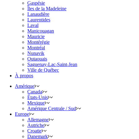
Gaspésie
Îles de la Madeleine
Lanaudière
Laurentides
Laval
Manicouagan
Mauricie
Montérégie
Montréal
Nunavik
Outaouais
Saguenay-Lac-Saint-Jean
Ville de Québec
À propos
Amérique
Canada
États-Unis
Mexique
Amérique Centrale / Sud
Europe
Allemagne
Autriche
Croatie
Danemark