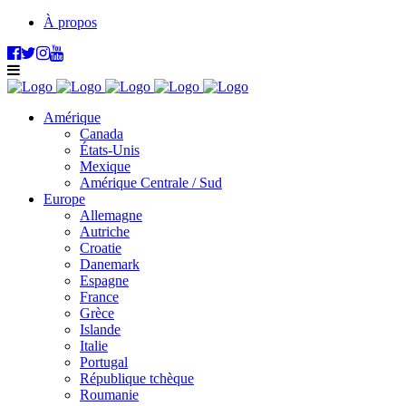
À propos
Amérique
Canada
États-Unis
Mexique
Amérique Centrale / Sud
Europe
Allemagne
Autriche
Croatie
Danemark
Espagne
France
Grèce
Islande
Italie
Portugal
République tchèque
Roumanie