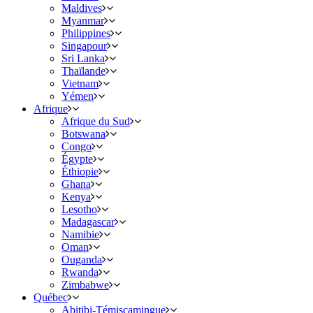
Maldives
Myanmar
Philippines
Singapour
Sri Lanka
Thaïlande
Vietnam
Yémen
Afrique
Afrique du Sud
Botswana
Congo
Égypte
Éthiopie
Ghana
Kenya
Lesotho
Madagascar
Namibie
Oman
Ouganda
Rwanda
Zimbabwe
Québec
Abitibi-Témiscamingue