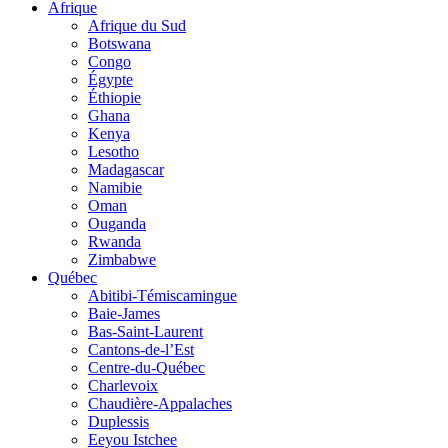
Afrique
Afrique du Sud
Botswana
Congo
Égypte
Éthiopie
Ghana
Kenya
Lesotho
Madagascar
Namibie
Oman
Ouganda
Rwanda
Zimbabwe
Québec
Abitibi-Témiscamingue
Baie-James
Bas-Saint-Laurent
Cantons-de-l’Est
Centre-du-Québec
Charlevoix
Chaudière-Appalaches
Duplessis
Eeyou Istchee