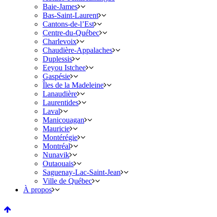
Baie-James
Bas-Saint-Laurent
Cantons-de-l’Est
Centre-du-Québec
Charlevoix
Chaudière-Appalaches
Duplessis
Eeyou Istchee
Gaspésie
Îles de la Madeleine
Lanaudière
Laurentides
Laval
Manicouagan
Mauricie
Montérégie
Montréal
Nunavik
Outaouais
Saguenay-Lac-Saint-Jean
Ville de Québec
À propos