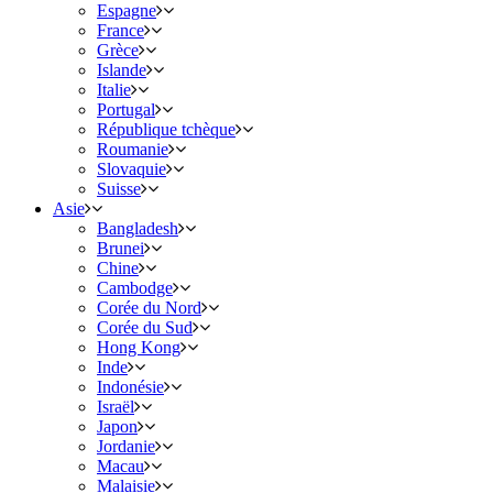
Espagne
France
Grèce
Islande
Italie
Portugal
République tchèque
Roumanie
Slovaquie
Suisse
Asie
Bangladesh
Brunei
Chine
Cambodge
Corée du Nord
Corée du Sud
Hong Kong
Inde
Indonésie
Israël
Japon
Jordanie
Macau
Malaisie