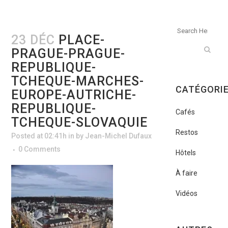
23 DÉC
PLACE-
PRAGUE-PRAGUE-
REPUBLIQUE-
TCHEQUE-MARCHES-
CATÉGORI
EUROPE-AUTRICHE-
REPUBLIQUE-
Cafés
TCHEQUE-SLOVAQUIE
Restos
Posted at 02:41h
in
by
Jean-Michel Dufaux
0 Comments
Hôtels
À faire
Vidéos