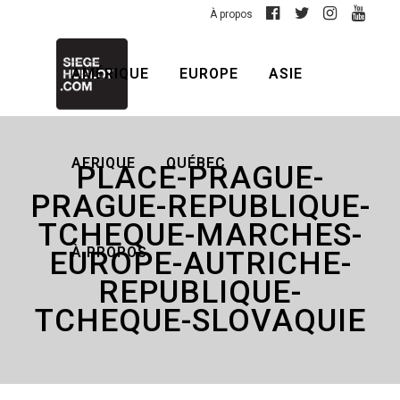
À propos
AMÉRIQUE
EUROPE
ASIE
AFRIQUE
QUÉBEC
PLACE-PRAGUE-
PRAGUE-REPUBLIQUE-
TCHEQUE-MARCHES-
À PROPOS
EUROPE-AUTRICHE-
REPUBLIQUE-
TCHEQUE-SLOVAQUIE