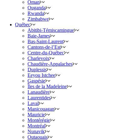
Oman
Ouganda
Rwanda
Zimbabwe
Québec
Abitibi-Témiscamingue
Baie-James
Bas-Saint-Laurent
Cantons-de-l’Est
Centre-du-Québec
Charlevoix
Chaudière-Appalaches
Duplessis
Eeyou Istchee
Gaspésie
Îles de la Madeleine
Lanaudière
Laurentides
Laval
Manicouagan
Mauricie
Montérégie
Montréal
Nunavik
Outaouais