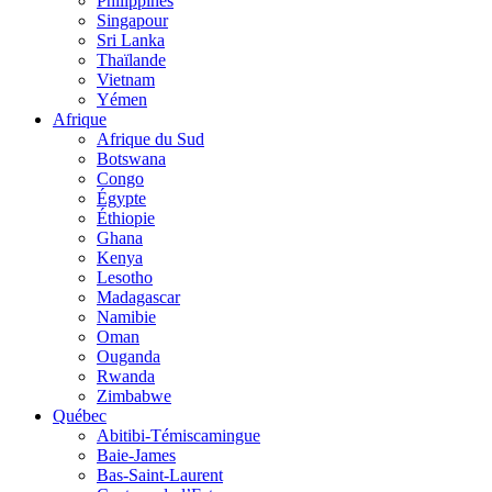
Philippines
Singapour
Sri Lanka
Thaïlande
Vietnam
Yémen
Afrique
Afrique du Sud
Botswana
Congo
Égypte
Éthiopie
Ghana
Kenya
Lesotho
Madagascar
Namibie
Oman
Ouganda
Rwanda
Zimbabwe
Québec
Abitibi-Témiscamingue
Baie-James
Bas-Saint-Laurent