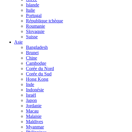
Islande
Italie
Portugal
République tchèque
Roumanie
Slovaquie
Suisse
Asie
Bangladesh
Brunei
Chine
Cambodge
Corée du Nord
Corée du Sud
Hong Kong
Inde
Indonésie
Israël
Japon
Jordanie
Macau
Malaisie
Maldives
Myanmar