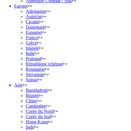
Amérique Centrale / Sud
Europe
Allemagne
Autriche
Croatie
Danemark
Espagne
France
Grèce
Islande
Italie
Portugal
République tchèque
Roumanie
Slovaquie
Suisse
Asie
Bangladesh
Brunei
Chine
Cambodge
Corée du Nord
Corée du Sud
Hong Kong
Inde