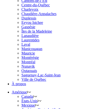
Cantons-de-l’Est
Centre-du-Québec
Charlevoix
Chaudière-Appalaches
Duplessis
Eeyou Istchee
Gaspésie
Îles de la Madeleine
Lanaudière
Laurentides
Laval
Manicouagan
Mauricie
Montérégie
Montréal
Nunavik
Outaouais
Saguenay-Lac-Saint-Jean
Ville de Québec
À propos
Amérique
Canada
États-Unis
Mexique