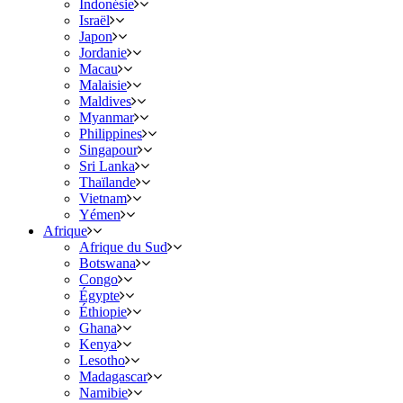
Indonésie
Israël
Japon
Jordanie
Macau
Malaisie
Maldives
Myanmar
Philippines
Singapour
Sri Lanka
Thaïlande
Vietnam
Yémen
Afrique
Afrique du Sud
Botswana
Congo
Égypte
Éthiopie
Ghana
Kenya
Lesotho
Madagascar
Namibie