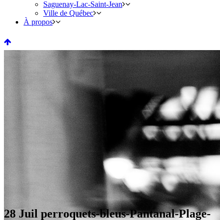
Saguenay-Lac-Saint-Jean
Ville de Québec
À propos
28 Juil
perroquets-bleus-Pantanal-Plage-