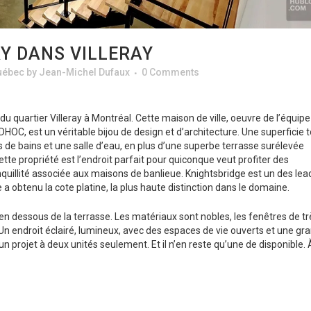
Y DANS VILLERAY
uébec
by
Jean-Michel Dufaux
0 Comments
 quartier Villeray à Montréal. Cette maison de ville, oeuvre de l’équipe
HOC, est un véritable bijou de design et d’architecture. Une superficie t
 de bains et une salle d’eau, en plus d’une superbe terrasse surélevée
ette propriété est l’endroit parfait pour quiconque veut profiter des
anquillité associée aux maisons de banlieue. Knightsbridge est un des lea
e a obtenu la cote platine, la plus haute distinction dans le domaine.
 dessous de la terrasse. Les matériaux sont nobles, les fenêtres de tr
Un endroit éclairé, lumineux, avec des espaces de vie ouverts et une gr
d’un projet à deux unités seulement. Et il n’en reste qu’une de disponible. 