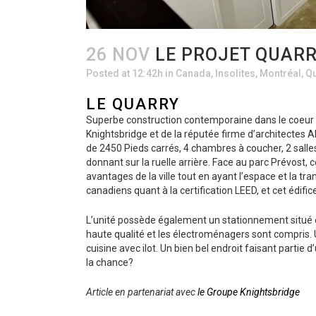
26 NOV
LE PROJET QUARR
Posted at 12:42h
in
Canada
,
Insolites
,
Montréal
,
Q
LE QUARRY
Superbe construction contemporaine dans le coeur du
Knightsbridge et de la réputée firme d’architectes AD
de 2450 Pieds carrés, 4 chambres à coucher, 2 salles
donnant sur la ruelle arrière. Face au parc Prévost, c
avantages de la ville tout en ayant l’espace et la tr
canadiens quant à la certification LEED, et cet édific
L’unité possède également un stationnement situé en
haute qualité et les électroménagers sont compris. 
cuisine avec ilot. Un bien bel endroit faisant partie 
la chance?
Article en partenariat avec
le Groupe Knightsbridge