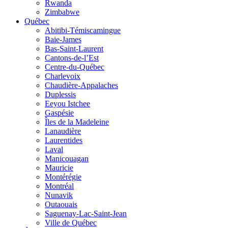
Rwanda
Zimbabwe
Québec
Abitibi-Témiscamingue
Baie-James
Bas-Saint-Laurent
Cantons-de-l’Est
Centre-du-Québec
Charlevoix
Chaudière-Appalaches
Duplessis
Eeyou Istchee
Gaspésie
Îles de la Madeleine
Lanaudière
Laurentides
Laval
Manicouagan
Mauricie
Montérégie
Montréal
Nunavik
Outaouais
Saguenay-Lac-Saint-Jean
Ville de Québec