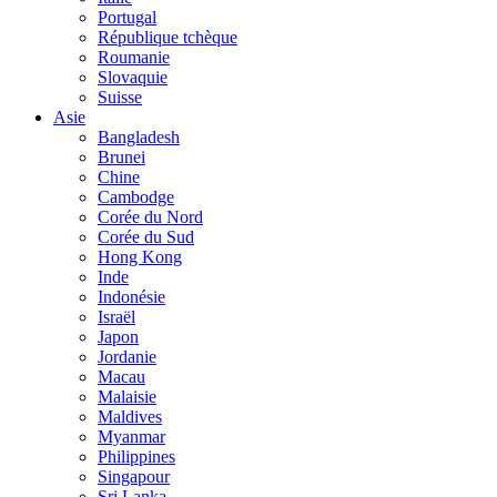
Portugal
République tchèque
Roumanie
Slovaquie
Suisse
Asie
Bangladesh
Brunei
Chine
Cambodge
Corée du Nord
Corée du Sud
Hong Kong
Inde
Indonésie
Israël
Japon
Jordanie
Macau
Malaisie
Maldives
Myanmar
Philippines
Singapour
Sri Lanka