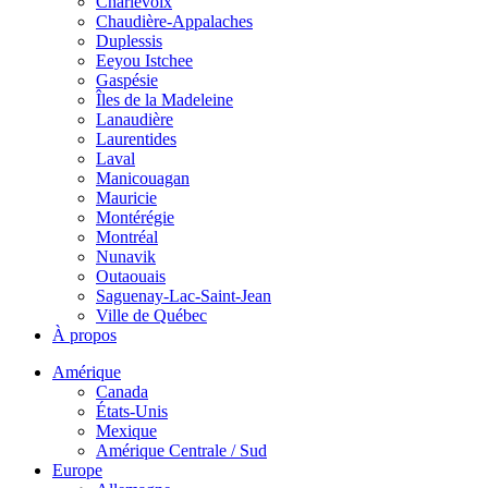
Charlevoix
Chaudière-Appalaches
Duplessis
Eeyou Istchee
Gaspésie
Îles de la Madeleine
Lanaudière
Laurentides
Laval
Manicouagan
Mauricie
Montérégie
Montréal
Nunavik
Outaouais
Saguenay-Lac-Saint-Jean
Ville de Québec
À propos
Amérique
Canada
États-Unis
Mexique
Amérique Centrale / Sud
Europe