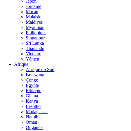
Japon
Jordanie
Macau
Malaisie
Maldives
Myanmar
Philippines
Singapour
Sri Lanka
Thaïlande
Vietnam
Yémen
Afrique
Afrique du Sud
Botswana
Congo
Égypte
Éthiopie
Ghana
Kenya
Lesotho
Madagascar
Namibie
Oman
Ouganda