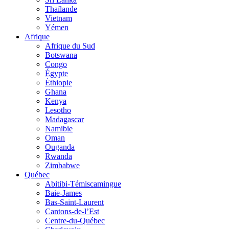
Thaïlande
Vietnam
Yémen
Afrique
Afrique du Sud
Botswana
Congo
Égypte
Éthiopie
Ghana
Kenya
Lesotho
Madagascar
Namibie
Oman
Ouganda
Rwanda
Zimbabwe
Québec
Abitibi-Témiscamingue
Baie-James
Bas-Saint-Laurent
Cantons-de-l’Est
Centre-du-Québec