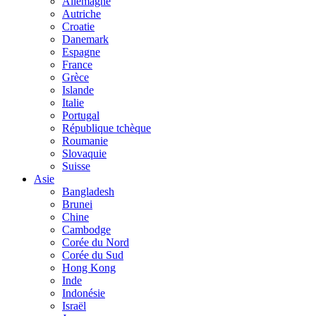
Allemagne
Autriche
Croatie
Danemark
Espagne
France
Grèce
Islande
Italie
Portugal
République tchèque
Roumanie
Slovaquie
Suisse
Asie
Bangladesh
Brunei
Chine
Cambodge
Corée du Nord
Corée du Sud
Hong Kong
Inde
Indonésie
Israël