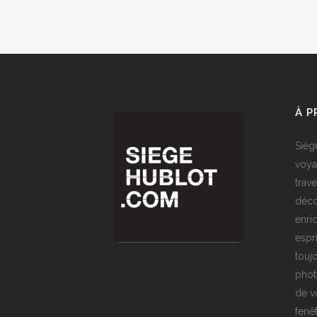
À 
Sièg
voya
trave
déco
enri
espr
toujo
phot
de v
fenê