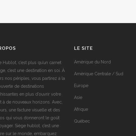
PROPOS
LE SITE
Amérique du Nord
e Hublot, c’est plus qu’un carnet
ge, c’est une destination en soi. À
Amérique Centrale / Sud
rs nos périples, vous partirez à la
Europe
uverte de destinations
chissantes en plus d’ouvrir votre
Asie
it à de nouveaux horizons. Avec,
Afrique
urs, une facture visuelle et des
os qui vous donneront le goût
Québec
oyager. Siège hublot, c’est une
tre sur le monde, embarquez