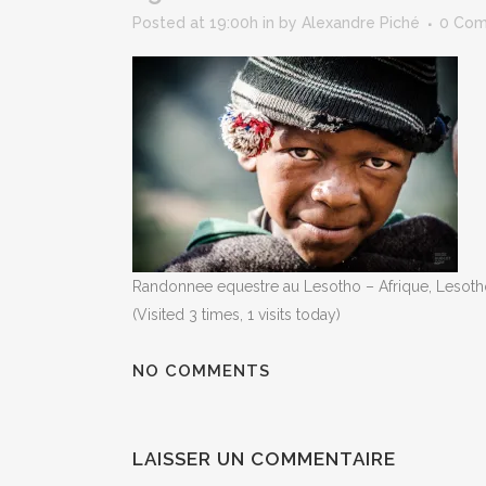
Posted at 19:00h
in
by
Alexandre Piché
0 Co
Randonnee equestre au Lesotho – Afrique, Lesot
(Visited 3 times, 1 visits today)
NO COMMENTS
LAISSER UN COMMENTAIRE