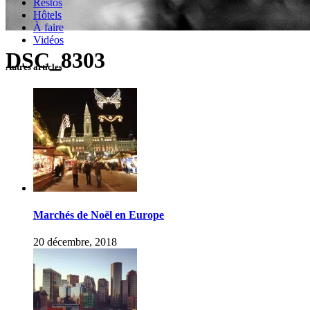
Restos
Hôtels
À faire
Vidéos
DSC_8303
Autres articles
Marchés de Noël en Europe
20 décembre, 2018