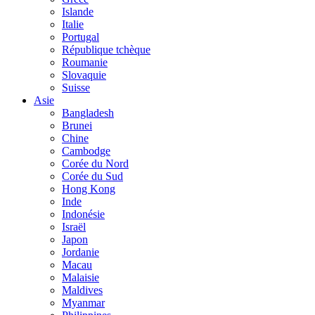
Islande
Italie
Portugal
République tchèque
Roumanie
Slovaquie
Suisse
Asie
Bangladesh
Brunei
Chine
Cambodge
Corée du Nord
Corée du Sud
Hong Kong
Inde
Indonésie
Israël
Japon
Jordanie
Macau
Malaisie
Maldives
Myanmar