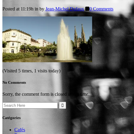
Posted at 11:19h
in
by
Jean-Michel Dufaux
0 Comments
(Visited 5 times, 1 visits today)
No Comments
Sorry, the comment form is closed at this time.
Search
for:
Catégories
Cafés