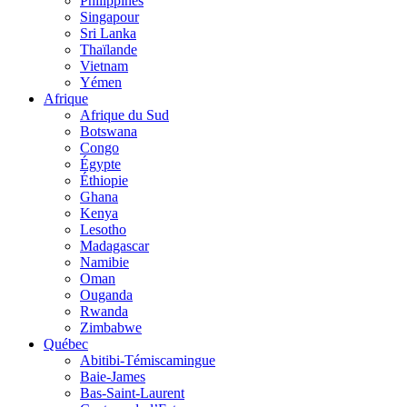
Philippines
Singapour
Sri Lanka
Thaïlande
Vietnam
Yémen
Afrique
Afrique du Sud
Botswana
Congo
Égypte
Éthiopie
Ghana
Kenya
Lesotho
Madagascar
Namibie
Oman
Ouganda
Rwanda
Zimbabwe
Québec
Abitibi-Témiscamingue
Baie-James
Bas-Saint-Laurent