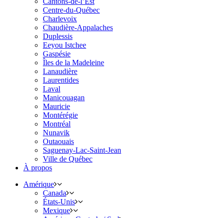
Cantons-de-l’Est
Centre-du-Québec
Charlevoix
Chaudière-Appalaches
Duplessis
Eeyou Istchee
Gaspésie
Îles de la Madeleine
Lanaudière
Laurentides
Laval
Manicouagan
Mauricie
Montérégie
Montréal
Nunavik
Outaouais
Saguenay-Lac-Saint-Jean
Ville de Québec
À propos
Amérique
Canada
États-Unis
Mexique