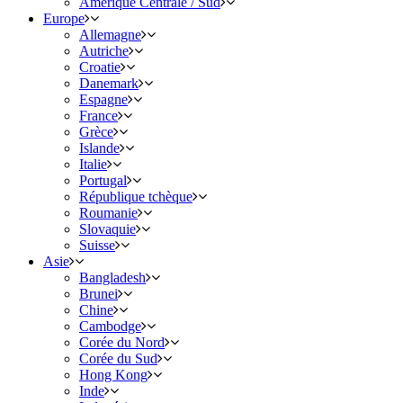
Amérique Centrale / Sud
Europe
Allemagne
Autriche
Croatie
Danemark
Espagne
France
Grèce
Islande
Italie
Portugal
République tchèque
Roumanie
Slovaquie
Suisse
Asie
Bangladesh
Brunei
Chine
Cambodge
Corée du Nord
Corée du Sud
Hong Kong
Inde