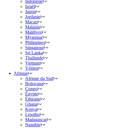
Indonésie
Israël
Japon
Jordanie
Macau
Malaisie
Maldives
Myanmar
Philippines
Singapour
Sri Lanka
Thaïlande
Vietnam
Yémen
Afrique
Afrique du Sud
Botswana
Congo
Égypte
Éthiopie
Ghana
Kenya
Lesotho
Madagascar
Namibie