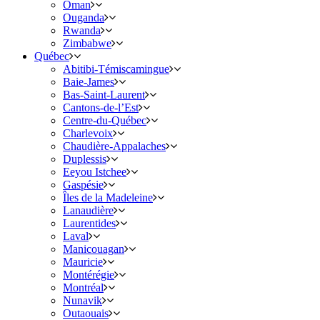
Oman
Ouganda
Rwanda
Zimbabwe
Québec
Abitibi-Témiscamingue
Baie-James
Bas-Saint-Laurent
Cantons-de-l’Est
Centre-du-Québec
Charlevoix
Chaudière-Appalaches
Duplessis
Eeyou Istchee
Gaspésie
Îles de la Madeleine
Lanaudière
Laurentides
Laval
Manicouagan
Mauricie
Montérégie
Montréal
Nunavik
Outaouais