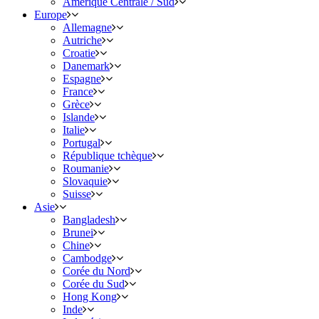
Amérique Centrale / Sud
Europe
Allemagne
Autriche
Croatie
Danemark
Espagne
France
Grèce
Islande
Italie
Portugal
République tchèque
Roumanie
Slovaquie
Suisse
Asie
Bangladesh
Brunei
Chine
Cambodge
Corée du Nord
Corée du Sud
Hong Kong
Inde