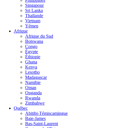
Philippines
Singapour
Sri Lanka
Thaïlande
Vietnam
Yémen
Afrique
Afrique du Sud
Botswana
Congo
Égypte
Éthiopie
Ghana
Kenya
Lesotho
Madagascar
Namibie
Oman
Ouganda
Rwanda
Zimbabwe
Québec
Abitibi-Témiscamingue
Baie-James
Bas-Saint-Laurent