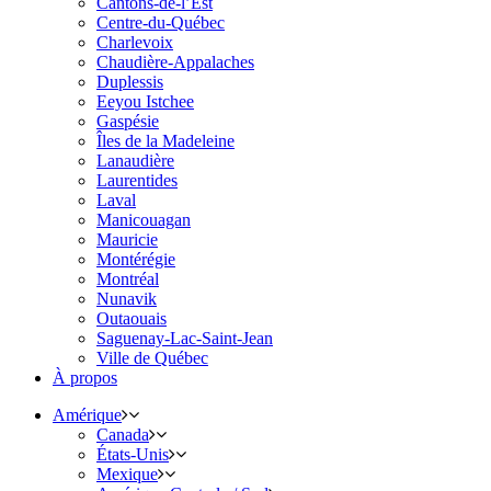
Cantons-de-l’Est
Centre-du-Québec
Charlevoix
Chaudière-Appalaches
Duplessis
Eeyou Istchee
Gaspésie
Îles de la Madeleine
Lanaudière
Laurentides
Laval
Manicouagan
Mauricie
Montérégie
Montréal
Nunavik
Outaouais
Saguenay-Lac-Saint-Jean
Ville de Québec
À propos
Amérique
Canada
États-Unis
Mexique