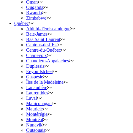
Oman
Ouganda
Rwanda
Zimbabwe
Québec
Abitibi-Témiscamingue
Baie-James
Bas-Saint-Laurent
Cantons-de-l’Est
Centre-du-Québec
Charlevoix
Chaudière-Appalaches
Duplessis
Eeyou Istchee
Gaspésie
Îles de la Madeleine
Lanaudière
Laurentides
Laval
Manicouagan
Mauricie
Montérégie
Montréal
Nunavik
Outaouais