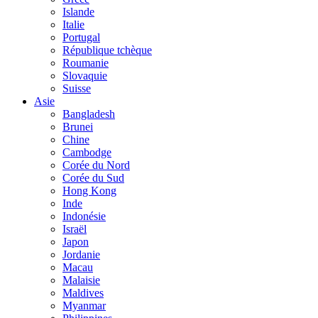
Islande
Italie
Portugal
République tchèque
Roumanie
Slovaquie
Suisse
Asie
Bangladesh
Brunei
Chine
Cambodge
Corée du Nord
Corée du Sud
Hong Kong
Inde
Indonésie
Israël
Japon
Jordanie
Macau
Malaisie
Maldives
Myanmar