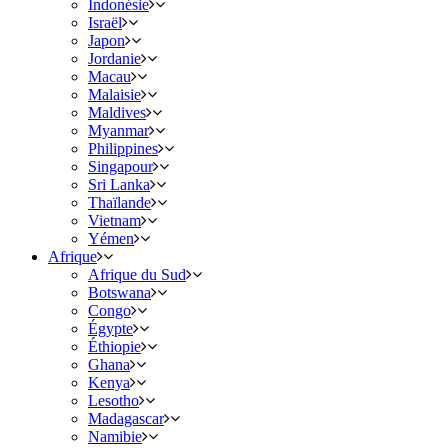
Indonésie
Israël
Japon
Jordanie
Macau
Malaisie
Maldives
Myanmar
Philippines
Singapour
Sri Lanka
Thaïlande
Vietnam
Yémen
Afrique
Afrique du Sud
Botswana
Congo
Égypte
Éthiopie
Ghana
Kenya
Lesotho
Madagascar
Namibie