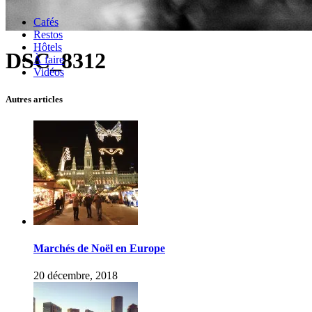
Cafés
Restos
Hôtels
DSC_8312
À faire
Vidéos
Autres articles
Marchés de Noël en Europe
20 décembre, 2018