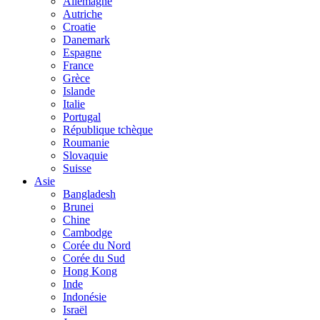
Allemagne
Autriche
Croatie
Danemark
Espagne
France
Grèce
Islande
Italie
Portugal
République tchèque
Roumanie
Slovaquie
Suisse
Asie
Bangladesh
Brunei
Chine
Cambodge
Corée du Nord
Corée du Sud
Hong Kong
Inde
Indonésie
Israël