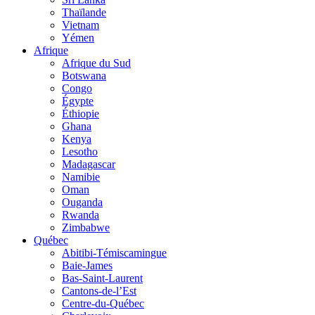
Thaïlande
Vietnam
Yémen
Afrique
Afrique du Sud
Botswana
Congo
Égypte
Éthiopie
Ghana
Kenya
Lesotho
Madagascar
Namibie
Oman
Ouganda
Rwanda
Zimbabwe
Québec
Abitibi-Témiscamingue
Baie-James
Bas-Saint-Laurent
Cantons-de-l’Est
Centre-du-Québec