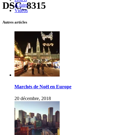
DSC_8315
À faire
Vidéos
Autres articles
Marchés de Noël en Europe
20 décembre, 2018