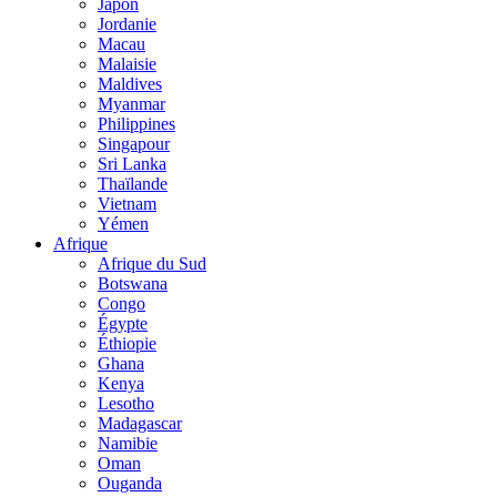
Japon
Jordanie
Macau
Malaisie
Maldives
Myanmar
Philippines
Singapour
Sri Lanka
Thaïlande
Vietnam
Yémen
Afrique
Afrique du Sud
Botswana
Congo
Égypte
Éthiopie
Ghana
Kenya
Lesotho
Madagascar
Namibie
Oman
Ouganda