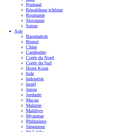
Portugal
République tchèque
Roumanie
Slovaquie
Suisse
Asie
Bangladesh
Brunei
Chine
Cambodge
Corée du Nord
Corée du Sud
Hong Kong
Inde
Indonésie
Israël
Japon
Jordanie
Macau
Malaisie
Maldives
Myanmar
Philippines
Singapour
Sri Lanka