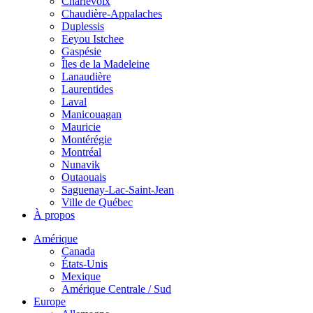
Charlevoix
Chaudière-Appalaches
Duplessis
Eeyou Istchee
Gaspésie
Îles de la Madeleine
Lanaudière
Laurentides
Laval
Manicouagan
Mauricie
Montérégie
Montréal
Nunavik
Outaouais
Saguenay-Lac-Saint-Jean
Ville de Québec
À propos
Amérique
Canada
États-Unis
Mexique
Amérique Centrale / Sud
Europe