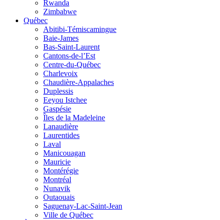
Rwanda
Zimbabwe
Québec
Abitibi-Témiscamingue
Baie-James
Bas-Saint-Laurent
Cantons-de-l’Est
Centre-du-Québec
Charlevoix
Chaudière-Appalaches
Duplessis
Eeyou Istchee
Gaspésie
Îles de la Madeleine
Lanaudière
Laurentides
Laval
Manicouagan
Mauricie
Montérégie
Montréal
Nunavik
Outaouais
Saguenay-Lac-Saint-Jean
Ville de Québec