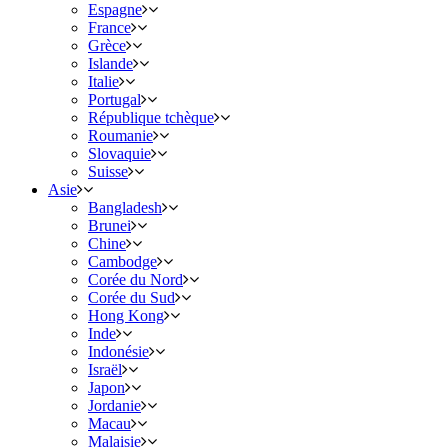
Espagne
France
Grèce
Islande
Italie
Portugal
République tchèque
Roumanie
Slovaquie
Suisse
Asie
Bangladesh
Brunei
Chine
Cambodge
Corée du Nord
Corée du Sud
Hong Kong
Inde
Indonésie
Israël
Japon
Jordanie
Macau
Malaisie