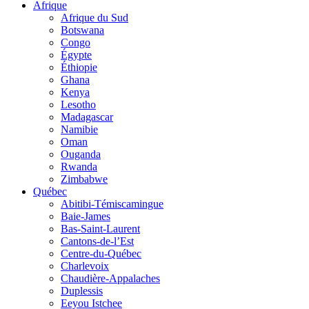
Afrique
Afrique du Sud
Botswana
Congo
Égypte
Éthiopie
Ghana
Kenya
Lesotho
Madagascar
Namibie
Oman
Ouganda
Rwanda
Zimbabwe
Québec
Abitibi-Témiscamingue
Baie-James
Bas-Saint-Laurent
Cantons-de-l’Est
Centre-du-Québec
Charlevoix
Chaudière-Appalaches
Duplessis
Eeyou Istchee