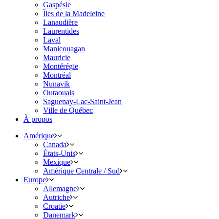
Gaspésie
Îles de la Madeleine
Lanaudière
Laurentides
Laval
Manicouagan
Mauricie
Montérégie
Montréal
Nunavik
Outaouais
Saguenay-Lac-Saint-Jean
Ville de Québec
À propos
Amérique
Canada
États-Unis
Mexique
Amérique Centrale / Sud
Europe
Allemagne
Autriche
Croatie
Danemark