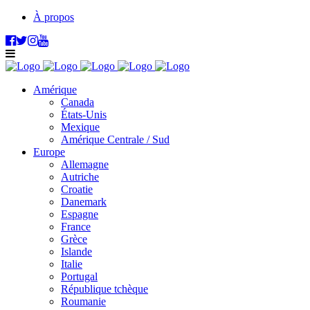
À propos
Amérique
Canada
États-Unis
Mexique
Amérique Centrale / Sud
Europe
Allemagne
Autriche
Croatie
Danemark
Espagne
France
Grèce
Islande
Italie
Portugal
République tchèque
Roumanie