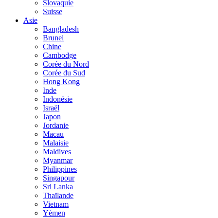
Slovaquie
Suisse
Asie
Bangladesh
Brunei
Chine
Cambodge
Corée du Nord
Corée du Sud
Hong Kong
Inde
Indonésie
Israël
Japon
Jordanie
Macau
Malaisie
Maldives
Myanmar
Philippines
Singapour
Sri Lanka
Thaïlande
Vietnam
Yémen