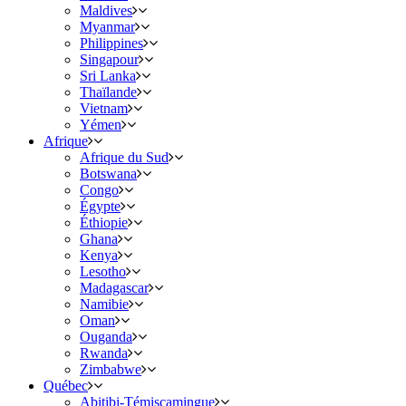
Maldives
Myanmar
Philippines
Singapour
Sri Lanka
Thaïlande
Vietnam
Yémen
Afrique
Afrique du Sud
Botswana
Congo
Égypte
Éthiopie
Ghana
Kenya
Lesotho
Madagascar
Namibie
Oman
Ouganda
Rwanda
Zimbabwe
Québec
Abitibi-Témiscamingue