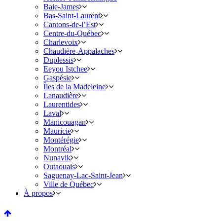
Baie-James
Bas-Saint-Laurent
Cantons-de-l’Est
Centre-du-Québec
Charlevoix
Chaudière-Appalaches
Duplessis
Eeyou Istchee
Gaspésie
Îles de la Madeleine
Lanaudière
Laurentides
Laval
Manicouagan
Mauricie
Montérégie
Montréal
Nunavik
Outaouais
Saguenay-Lac-Saint-Jean
Ville de Québec
À propos