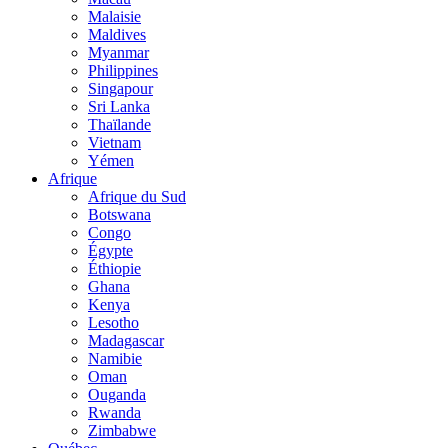
Malaisie
Maldives
Myanmar
Philippines
Singapour
Sri Lanka
Thaïlande
Vietnam
Yémen
Afrique
Afrique du Sud
Botswana
Congo
Égypte
Éthiopie
Ghana
Kenya
Lesotho
Madagascar
Namibie
Oman
Ouganda
Rwanda
Zimbabwe