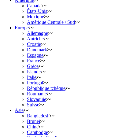
Amérique
Canada
États-Unis
Mexique
Amérique Centrale / Sud
Europe
Allemagne
Autriche
Croatie
Danemark
Espagne
France
Grèce
Islande
Italie
Portugal
République tchèque
Roumanie
Slovaquie
Suisse
Asie
Bangladesh
Brunei
Chine
Cambodge