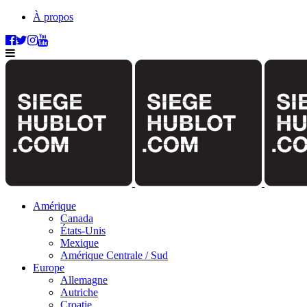
À propos
Amérique
Canada
États-Unis
Mexique
Amérique Centrale / Sud
Europe
Allemagne
Autriche
Croatie