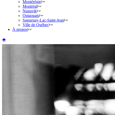
Montérégie
Montréal
Nunavik
Outaouais
Saguenay-Lac-Saint-Jean
Ville de Québec
À propos