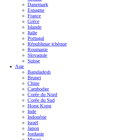
Danemark
Espagne
France
Grèce
Islande
Italie
Portugal
République tchèque
Roumanie
Slovaquie
Suisse
Asie
Bangladesh
Brunei
Chine
Cambodge
Corée du Nord
Corée du Sud
Hong Kong
Inde
Indonésie
Israël
Japon
Jordanie
Macau