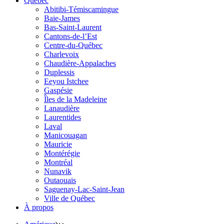
Québec
Abitibi-Témiscamingue
Baie-James
Bas-Saint-Laurent
Cantons-de-l’Est
Centre-du-Québec
Charlevoix
Chaudière-Appalaches
Duplessis
Eeyou Istchee
Gaspésie
Îles de la Madeleine
Lanaudière
Laurentides
Laval
Manicouagan
Mauricie
Montérégie
Montréal
Nunavik
Outaouais
Saguenay-Lac-Saint-Jean
Ville de Québec
À propos