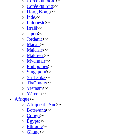
Corée du Nord
Corée du Sud
Hong Kong
Inde
Indonésie
Israël
Japon
Jordanie
Macau
Malaisie
Maldives
Myanmar
Philippines
Singapour
Sri Lanka
Thaïlande
Vietnam
Yémen
Afrique
Afrique du Sud
Botswana
Congo
Égypte
Éthiopie
Ghana