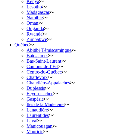
Kenya
Lesotho
Madagascar
Namibie
Oman
Ouganda
Rwanda
Zimbabwe
Québec
Abitibi-Témiscamingue
Baie-James
Bas-Saint-Laurent
Cantons-de-l’Est
Centre-du-Québec
Charlevoix
Chaudière-Appalaches
Duplessis
Eeyou Istchee
Gaspésie
Îles de la Madeleine
Lanaudière
Laurentides
Laval
Manicouagan
Mauricie