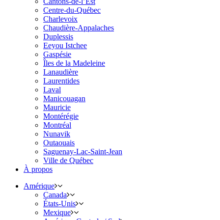
Cantons-de-l’Est
Centre-du-Québec
Charlevoix
Chaudière-Appalaches
Duplessis
Eeyou Istchee
Gaspésie
Îles de la Madeleine
Lanaudière
Laurentides
Laval
Manicouagan
Mauricie
Montérégie
Montréal
Nunavik
Outaouais
Saguenay-Lac-Saint-Jean
Ville de Québec
À propos
Amérique
Canada
États-Unis
Mexique