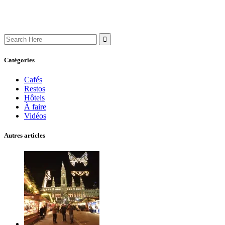
Search
for:
Catégories
Cafés
Restos
Hôtels
À faire
Vidéos
Autres articles