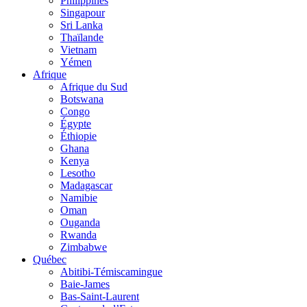
Philippines
Singapour
Sri Lanka
Thaïlande
Vietnam
Yémen
Afrique
Afrique du Sud
Botswana
Congo
Égypte
Éthiopie
Ghana
Kenya
Lesotho
Madagascar
Namibie
Oman
Ouganda
Rwanda
Zimbabwe
Québec
Abitibi-Témiscamingue
Baie-James
Bas-Saint-Laurent