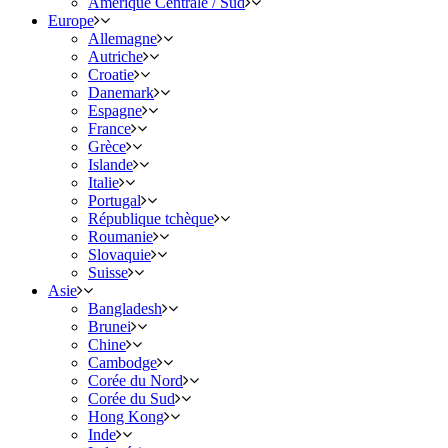
Amérique Centrale / Sud
Europe
Allemagne
Autriche
Croatie
Danemark
Espagne
France
Grèce
Islande
Italie
Portugal
République tchèque
Roumanie
Slovaquie
Suisse
Asie
Bangladesh
Brunei
Chine
Cambodge
Corée du Nord
Corée du Sud
Hong Kong
Inde