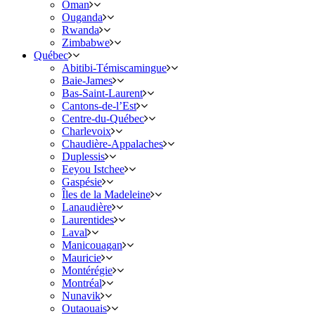
Oman
Ouganda
Rwanda
Zimbabwe
Québec
Abitibi-Témiscamingue
Baie-James
Bas-Saint-Laurent
Cantons-de-l’Est
Centre-du-Québec
Charlevoix
Chaudière-Appalaches
Duplessis
Eeyou Istchee
Gaspésie
Îles de la Madeleine
Lanaudière
Laurentides
Laval
Manicouagan
Mauricie
Montérégie
Montréal
Nunavik
Outaouais