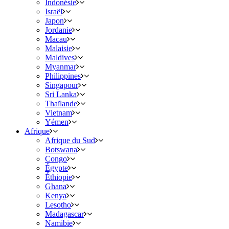
Indonésie
Israël
Japon
Jordanie
Macau
Malaisie
Maldives
Myanmar
Philippines
Singapour
Sri Lanka
Thaïlande
Vietnam
Yémen
Afrique
Afrique du Sud
Botswana
Congo
Égypte
Éthiopie
Ghana
Kenya
Lesotho
Madagascar
Namibie