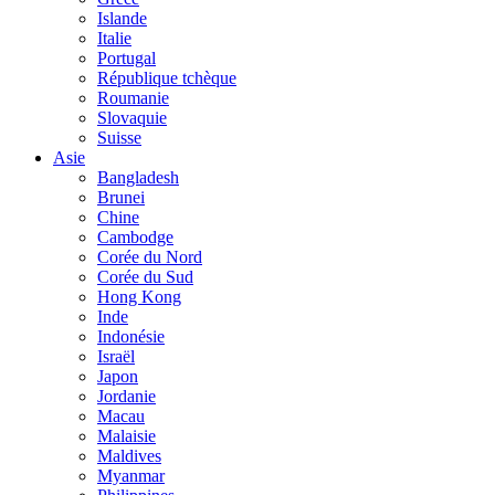
Islande
Italie
Portugal
République tchèque
Roumanie
Slovaquie
Suisse
Asie
Bangladesh
Brunei
Chine
Cambodge
Corée du Nord
Corée du Sud
Hong Kong
Inde
Indonésie
Israël
Japon
Jordanie
Macau
Malaisie
Maldives
Myanmar