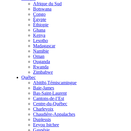
Afrique du Sud
Botswana
Congo
Égypte
Éthiopie
Ghana
Kenya
Lesotho
Madagascar
Namibie
Oman
Ouganda
Rwanda
Zimbabwe
Québec
Abitibi-Témiscamingue
Baie-James
Bas-Saint-Laurent
Cantons-de-l’Est
Centre-du-Québec
Charlevoix
Chaudière-Appalaches
Duplessis
Eeyou Istchee
Gaspésie