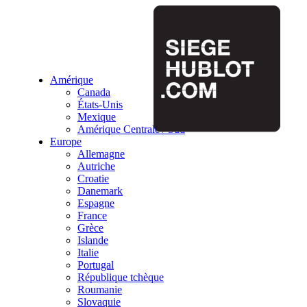
Amérique
Canada
États-Unis
Mexique
Amérique Centrale / Sud
Europe
Allemagne
Autriche
Croatie
Danemark
Espagne
France
Grèce
Islande
Italie
Portugal
République tchèque
Roumanie
Slovaquie