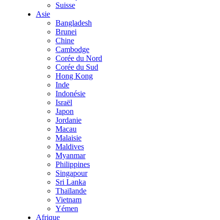
Suisse
Asie
Bangladesh
Brunei
Chine
Cambodge
Corée du Nord
Corée du Sud
Hong Kong
Inde
Indonésie
Israël
Japon
Jordanie
Macau
Malaisie
Maldives
Myanmar
Philippines
Singapour
Sri Lanka
Thaïlande
Vietnam
Yémen
Afrique